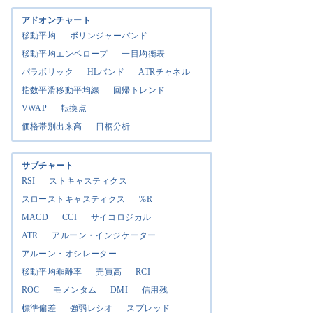
アドオンチャート
移動平均
ボリンジャーバンド
移動平均エンベロープ
一目均衡表
パラボリック
HLバンド
ATRチャネル
指数平滑移動平均線
回帰トレンド
VWAP
転換点
価格帯別出来高
日柄分析
サブチャート
RSI
ストキャスティクス
スローストキャスティクス
%R
MACD
CCI
サイコロジカル
ATR
アルーン・インジケーター
アルーン・オシレーター
移動平均乖離率
売買高
RCI
ROC
モメンタム
DMI
信用残
標準偏差
強弱レシオ
スプレッド