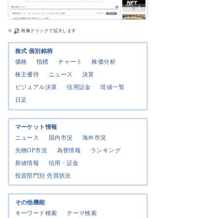
※
画像クリックで拡大します
株式 個別銘柄
価格
指標
チャート
株価分析
株主優待
ニュース
決算
ビジュアル決算
信用証金
現値一覧
日足
マーケット情報
ニュース
国内市況
海外市況
先物OP市況
為替情報
ランキング
新値情報
信用・証金
投資部門別 売買状況
その他機能
キーワード検索
テーマ検索