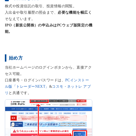
株式や投資信託の取引、投資情報の閲覧。
入出金や取引履歴の照会まで、
必要な機能を幅広く
そなえています。
IPO（新規公開株）の申込みはPCウェブ版限定の機
能。
始め方
当社ホームページのログインボタンから、直接アク
セス可能。
口座番号・ログインパスワードは、
PCインストー
ル版「トレーダーNEXT」
&
コスモ・ネットレ アプ
リ
と共通です。