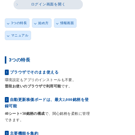
ログイン画面を開く
3つの特長
始め方
情報画面
マニュアル
3つの特長
ブラウザでそのまま使える
1
環境設定もアプリのインストールも不要。
普段お使いのブラウザで利用可能
です。
自動更新株価ボードは、最大2,000銘柄を登
2
録可能
40シート×50銘柄の構成
で、関心銘柄を柔軟に管理
できます。
主要機能を集約
3