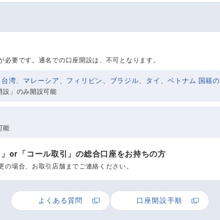
用意するもの
が必要です。通名での口座開設は、不可となります。
台湾、マレーシア、フィリピン、ブラジル、タイ、ベトナム 国籍
開設」のみ開設可能
翌
営業日 取引スタート
最短
可能
オンライン
口座開設
で
無料
3
営業日 取引スタート
最短
引」or「コール取引」の総合口座をお持ちの方
オンライン
口座開設
で
無料
更の場合、お取引店舗までご連絡ください。
よくある質問
口座開設手順