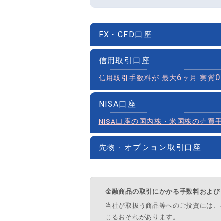
FX・CFD口座
信用取引口座
FX（
6
0
信用取引手数料が 最大
ヶ月 実質
開設可能な
NISA口座
総
NISA口座の国内株・米国株の売買
取引ツール
PCウ
先物・オプション取引口座
総
総
金融商品の取引にかかる手数料および
取引ツ
当社が取扱う商品等へのご投資には、
画面右上
じるおそれがあります。