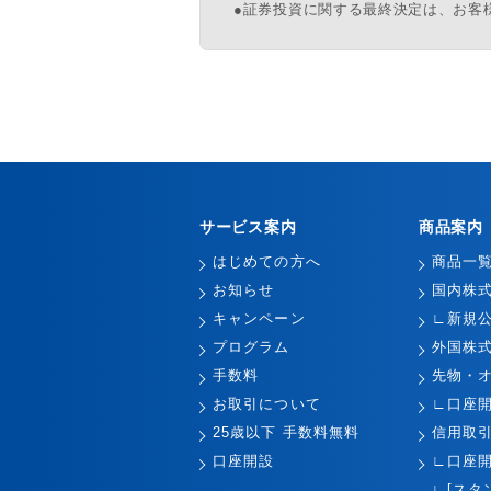
●証券投資に関する最終決定は、お客
サービス案内
商品案内
はじめての方へ
商品一
お知らせ
国内株
キャンペーン
∟新規
プログラム
外国株
手数料
先物・
お取引について
∟口座
25歳以下 手数料無料
信用取
口座開設
∟口座
∟[スタ