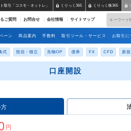
ト取引「コスモ・ネットレ」
くりっく365
くりっく株365
井コスモ証券 ネット取引「コス
るご質問
お問合せ
会社情報
サイトマップ
ペーン
商品案内
手数料
取引ツール・サービス
お取引に
株式
投信・積立
先物OP
債券
FX
CFD
新規
口座開設
の方
0
円