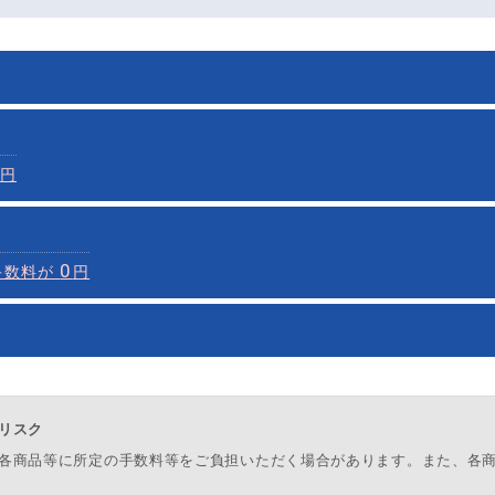
同時
開設
に
とな
くりっく365）
CFD（くりっく株365）
円
方：
当社に
FX（くりっく365）
と
CFD（くりっく株365）
口座をお
合口座をお持ちの場合、口座開設の申込み可能で
0
用意するもの
手数料が
円
ェブ版
・
コスモ・ネットレ アプリ
の信用取引メニュー
からお申
4
営業日で開設可能
合口座をお持ちの場合、口座開設の申込み可能で
最短
口座開設手順
総合口座のお取引画面
からお申込みいただけます。
合口座をお持ちの場合、口座開設の申込み可能で
リスク
ール
PCウェブ版
の先物取引・OP取引メニュー
からお申込みいた
取引ツール
PCウェブ版
のお客さま情報メニューをクリック。
各商品等に所定の手数料等をご負担いただく場合があります。また、各
の口座開設→NISA口座開設→NISA口座開設書類 請求にお進み
4
営業日で開設可能
最短