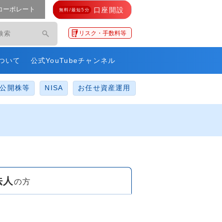
コーポレート
口座開設
無料/最短5分
モ・ネットレ」
リスク・手数料等
ついて
公式YouTubeチャンネル
公開株等
NISA
お任せ資産運用
法人
の方