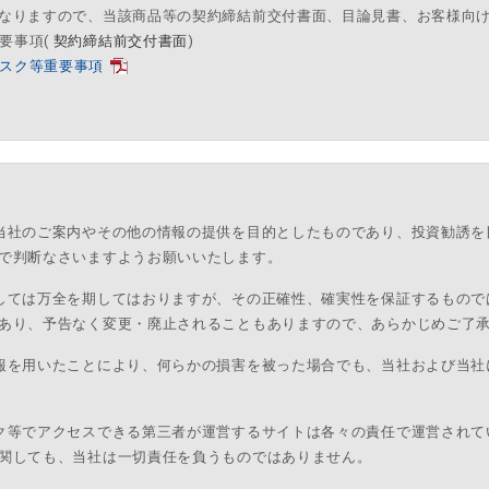
なりますので、当該商品等の契約締結前交付書面、目論見書、お客様向
口座開設手順
要事項(
契約締結前交付書面
)
※
コスモ・ネットレ アプリ
も申込み可能ですが、手順が異なります。
スク等重要事項
※NISA口座は書類申込みのみとなります。
座「手書き用開設」申込みの場合、総合口座&NISA口座と合わせて申込み
口座開設手順
当社のご案内やその他の情報の提供を目的としたものであり、投資勧誘を
で判断なさいますようお願いいたします。
しては万全を期してはおりますが、その正確性、確実性を保証するもので
5
営業日 取引スタート
最短
あり、予告なく変更・廃止されることもありますので、あらかじめご了
郵送
口座開設
申込む
の
を
無料
報を用いたことにより、何らかの損害を被った場合でも、当社および当社
5
営業日 取引スタート
最短
郵送
口座開設
申込む
の
を
無料
ク等でアクセスできる第三者が運営するサイトは各々の責任で運営されて
関しても、当社は一切責任を負うものではありません。