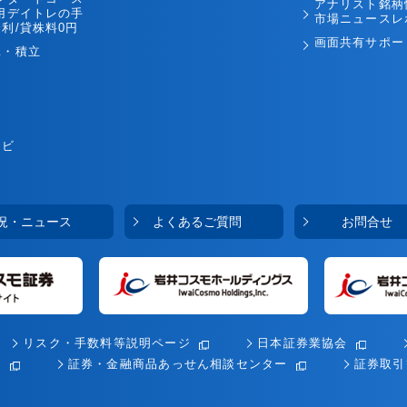
アナリスト銘柄
用デイトレの手
10
営業日 取引スタート
市場ニュースレ
最短
利/貸株料0円
画面共有サポー
託・積立
郵送
口座開設
申込む
の
を
無料
口座開設手順
ナビ
況・ニュース
よくあるご質問
お問合せ
リスク・手数料等説明ページ
日本証券業協会
会
証券・金融商品あっせん相談センター
証券取引