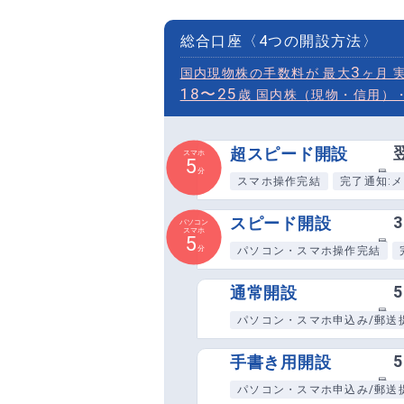
総合口座
〈
4
つの開設方法〉
3
国内現物株の手数料が 最大
ヶ月 
18〜25
歳 国内株（現物・信用）
超
スピード開設
スマホ
5
最短
分
スマホ操作完結
完了通知:
3
スピード開設
パソコン
スマホ
最短
5
分
パソコン・スマホ操作完結
5
通常開設
最短
パソコン・スマホ申込み/郵送
5
手書き用開設
最短
パソコン・スマホ申込み/郵送