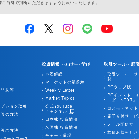
様ご自身で判断いただきますようお願いいたします。
投資情報
・セミナー・
学び
取引ツール・顧
覧
市況解説
取引ツール・サ
覧
式
マーケットの最前線
PCウェブ版
公開株等
Weekly Letter
PCインストー
式
Market Topics
ーダーNEXT」
オプション取引
公式YouTube
コスモ・ネット
チャンネル
開設の方法
電子交付サービ
日本株 投資情報
引
メール配信サー
米国株 投資情報
開設の方法
株価お知らせメ
チャート道場
ンダートコース