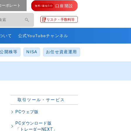
コーポレート
口座開設
無料/最短5分
モ・ネットレ」
リスク・手数料等
ついて
公式YouTubeチャンネル
公開株等
NISA
お任せ資産運用
取引ツール・サービス
PCウェブ版
PCダウンロード版
「トレーダーNEXT」