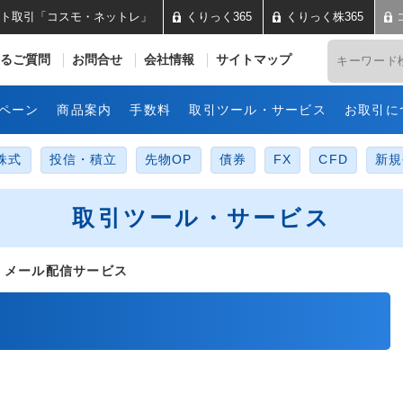
ト取引「コスモ・ネットレ」
くりっく365
くりっく株365
井コスモ証券 ネット取引「コス
るご質問
お問合せ
会社情報
サイトマップ
ペーン
商品案内
手数料
取引ツール・サービス
お取引に
株式
投信・積立
先物OP
債券
FX
CFD
新規
取引ツール・サービス
 メール配信サービス