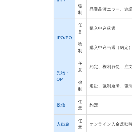
強
品受品渡エラー、追
制
任
購入申込落選
意
IPO/PO
強
購入申込当選（約定
制
任
約定、権利行使、注
意
先物・
OP
強
追証、強制返済、強
制
任
投信
約定
意
任
入出金
オンライン入金反映
意