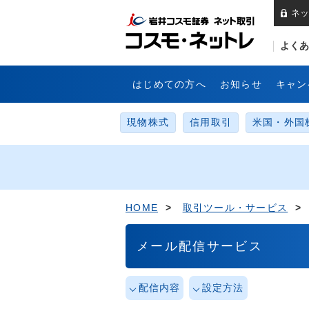
ネッ
岩
よくあ
はじめての方へ
お知らせ
キャン
現物株式
信用取引
米国・外国
HOME
>
取引ツール・サービス
>
メール配信サービス
配信内容
設定方法