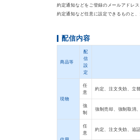
約定通知などをご登録のメールアドレス
約定通知など任意に設定できるものと、
配信内容
配
信
商品等
設
定
任
約定、注文失効、立
意
現物
強
強制売却、強制取消
制
任
約定、注文失効、追
意
信用