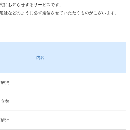
宛にお知らせするサービスです。
追証などのように必ず送信させていただくものがございます。
内容
替解消
、立替
証解消