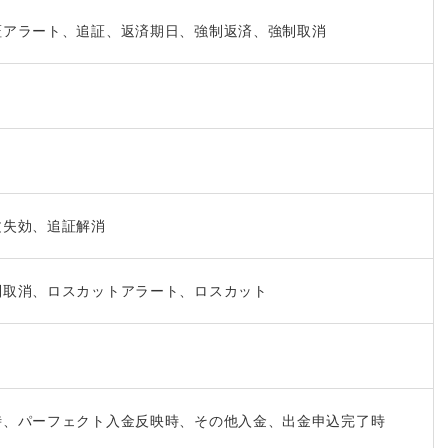
証アラート、追証、返済期日、強制返済、強制取消
）
文失効、追証解消
制取消、ロスカットアラート、ロスカット
時、パーフェクト入金反映時、その他入金、出金申込完了時