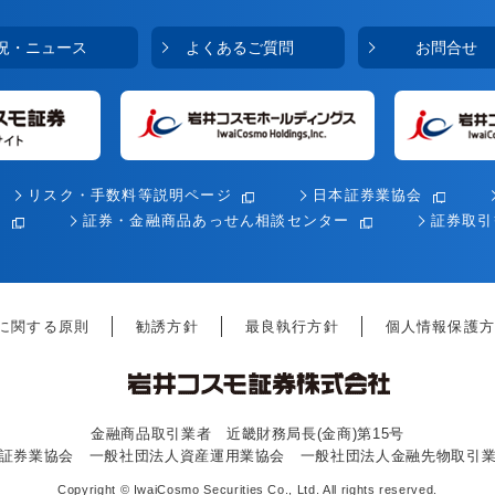
況・ニュース
よくあるご質問
お問合せ
リスク・手数料等説明ページ
日本証券業協会
会
証券・金融商品あっせん相談センター
証券取引
に関する原則
勧誘方針
最良執行方針
個人情報保護方
金融商品取引業者 近畿財務局長(金商)第15号
証券業協会 一般社団法人資産運用業協会 一般社団法人金融先物取引
Copyright
©
IwaiCosmo Securities Co., Ltd. All rights reserved.