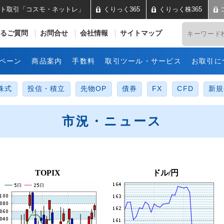
ト取引「コスモ・ネットレ」
くりっく365
くりっく株365
井コスモ証券 ネット取引「コス
るご質問
お問合せ
会社情報
サイトマップ
ペーン
商品案内
手数料
取引ツール・サービス
お取引に
株式
投信・積立
先物OP
債券
FX
CFD
新規
市況・ニュース