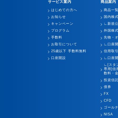
サービス案内
商品案内
はじめての方へ
商品一
お知らせ
国内株
キャンペーン
∟新規
プログラム
外国株
手数料
先物・
お取引について
∟口座
25歳以下 手数料無料
信用取
口座開設
∟口座
∟[スタ
専用]信
数料・金
投資信
債券
FX
CFD
ゴール
NISA