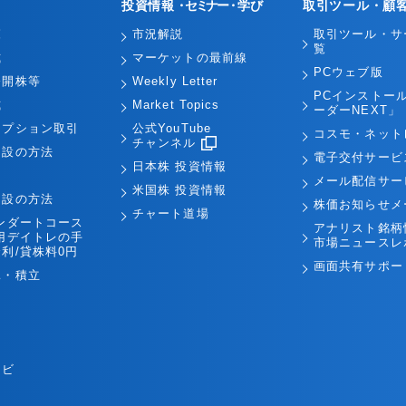
投資情報
・セミナー・
学び
取引ツール・顧
覧
市況解説
取引ツール・サ
覧
式
マーケットの最前線
PCウェブ版
公開株等
Weekly Letter
PCインストー
式
Market Topics
ーダーNEXT」
オプション取引
公式YouTube
コスモ・ネット
チャンネル
開設の方法
電子交付サービ
日本株 投資情報
引
メール配信サー
米国株 投資情報
開設の方法
株価お知らせメ
チャート道場
ンダートコース
アナリスト銘柄
用デイトレの手
市場ニュースレ
利/貸株料0円
画面共有サポー
託・積立
ナビ