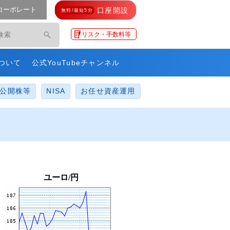
コーポレート
口座開設
無料/最短5分
モ・ネットレ」
リスク・手数料等
ついて
公式YouTubeチャンネル
公開株等
NISA
お任せ資産運用