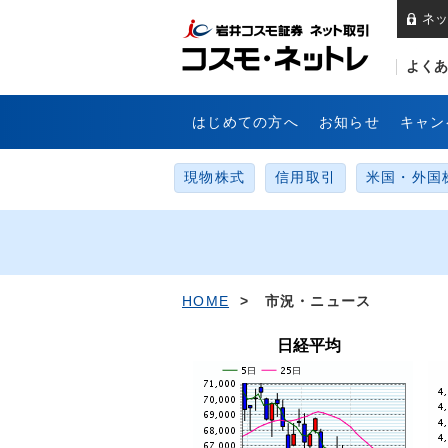
ネッ
岩
よくあ
はじめての方へ
お知らせ
キャン
現物株式
信用取引
米国・外国
HOME
> 市況・ニュース