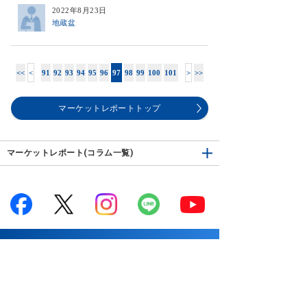
2022年8月23日
地蔵盆
<<
<
91
92
93
94
95
96
97
98
99
100
101
>
>>
マーケットレポートトップ
マーケットレポート(コラム一覧)
サービス案内
はじめての方へ
商品案内
お知らせ
商品一覧
投資情報・セミナー・学び