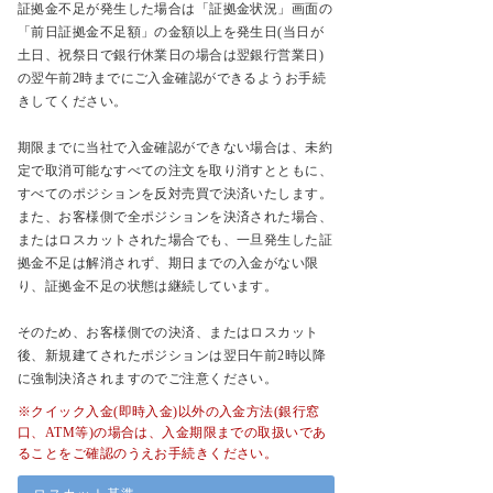
証拠金不足が発生した場合は「証拠金状況」画面の
「前日証拠金不足額」の金額以上を発生日(当日が
土日、祝祭日で銀行休業日の場合は翌銀行営業日)
の翌午前2時までにご入金確認ができるようお手続
きしてください。
期限までに当社で入金確認ができない場合は、未約
定で取消可能なすべての注文を取り消すとともに、
すべてのポジションを反対売買で決済いたします。
また、お客様側で全ポジションを決済された場合、
またはロスカットされた場合でも、一旦発生した証
拠金不足は解消されず、期日までの入金がない限
り、証拠金不足の状態は継続しています。
そのため、お客様側での決済、またはロスカット
後、新規建てされたポジションは翌日午前2時以降
に強制決済されますのでご注意ください。
※クイック入金(即時入金)以外の入金方法(銀行窓
口、ATM等)の場合は、入金期限までの取扱いであ
ることをご確認のうえお手続きください。