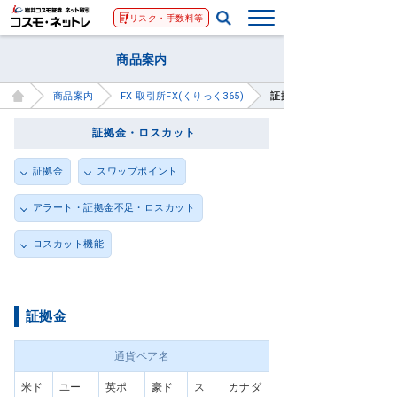
リスク・手数料等
商品案内
商品案内
FX 取引所FX(くりっく365)
証拠金・ロスカット
証拠金・ロスカット
証拠金
スワップポイント
アラート・証拠金不足・ロスカット
ロスカット機能
証拠金
通貨ペア名
米ド
ユー
英ポ
豪ド
ス
カナダ