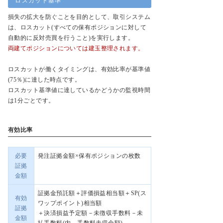
ロスカット基準
損失の拡大を防ぐことを目的として、取引システム
は、ロスカット(すべての保有ポジションに対して
自動的に反対売買を行うこと)を実行します。
両建てポジションについては建玉整理されます。
ロスカットが働くタイミングは、有効比率が基準値
(75％)に達した時点です。
ロスカット基準値に達しているかどうかの監視時間
は1分ごとです。
有効比率
必要
発注証拠金額×保有ポジションの枚数
証拠
金額
証拠金預託額＋評価損益相当額＋SP(ス
有効
ワップポイント)相当額
証拠
＋決済損益予定額－未徴収手数料－未
金額