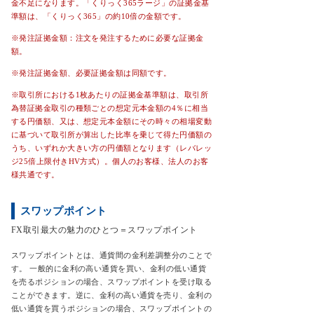
金不足になります。「くりっく365ラージ」の証拠金基
準額は、「くりっく365」の約10倍の金額です。
※発注証拠金額：注文を発注するために必要な証拠金
額。
※発注証拠金額、必要証拠金額は同額です。
※取引所における1枚あたりの証拠金基準額は、取引所
為替証拠金取引の種類ごとの想定元本金額の4％に相当
する円価額、又は、想定元本金額にその時々の相場変動
に基づいて取引所が算出した比率を乗じて得た円価額の
うち、いずれか大きい方の円価額となります（レバレッ
ジ25倍上限付きHV方式）。個人のお客様、法人のお客
様共通です。
スワップポイント
FX取引最大の魅力のひとつ＝スワップポイント
スワップポイントとは、通貨間の金利差調整分のことで
す。 一般的に金利の高い通貨を買い、金利の低い通貨
を売るポジションの場合、スワップポイントを受け取る
ことができます。逆に、金利の高い通貨を売り、金利の
低い通貨を買うポジションの場合、スワップポイントの