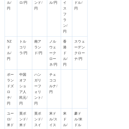
ル/
ロ/円
ンド/
ル/円
イ
ドル/
円
円
ス
円
フ
ラ
ン/
円
NZ
トル
南ア
ノル
香
スウェ
ド
コリ
ラン
ウェ
港
ーデン
ル/
ラ/円
ド/円
ーク
ド
クロー
円
ロー
ル/
ナ/円
ネ/円
円
ポー
中国
ハン
チェ
ラン
オフ
ガリ
ココ
ドズ
ショ
ーフ
ルナ/
ロ
ア人
ォリ
円
チ/
民元/
ント/
円
円
円
ユー
英ポ
英ポ
米ド
米
豪ド
ロ/
ンド/
ンド/
ル/ス
ド
ル/米
米ド
米ド
スイ
イス
ル/
ドル