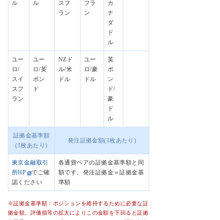
ル
ル
スフ
フラ
カ
ラン
ン
ナ
ダ
ド
ル
ユー
ユー
NZド
ユー
英
ロ/
ロ/英
ル/米
ロ/豪
ポ
スイ
ポン
ドル
ドル
ン
スフ
ド
ド/
ラン
豪
ド
ル
証拠金基準額
発注証拠金額(1枚あたり)
(1枚あたり)
東京金融取引
各通貨ペアの証拠金基準額と同
所HP
でご確
額です。発注証拠金＝証拠金基
認ください
準額
※証拠金基準額：ポジションを維持するために必要な証
拠金額。評価損等の拡大によりこの金額を下回ると証拠