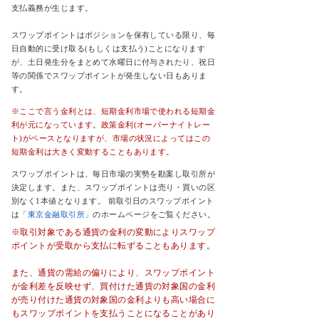
支払義務が生じます。
スワップポイントはポジションを保有している限り、毎
日自動的に受け取る(もしくは支払う)ことになります
が、土日発生分をまとめて水曜日に付与されたり、祝日
等の関係でスワップポイントが発生しない日もありま
す。
※ここで言う金利とは、短期金利市場で使われる短期金
利が元になっています。政策金利(オーバーナイトレー
ト)がベースとなりますが、市場の状況によってはこの
短期金利は大きく変動することもあります。
スワップポイントは、毎日市場の実勢を勘案し取引所が
決定します。また、スワップポイントは売り・買いの区
別なく1本値となります。 前取引日のスワップポイント
は
「東京金融取引所」
のホームページをご覧ください。
※取引対象である通貨の金利の変動によりスワップ
ポイントが受取から支払に転ずることもあります。
また、通貨の需給の偏りにより、スワップポイント
が金利差を反映せず、買付けた通貨の対象国の金利
が売り付けた通貨の対象国の金利よりも高い場合に
もスワップポイントを支払うことになることがあり