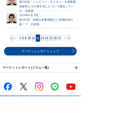
第394回「ジェイミー・ダイモン：大規模量
的緩和とその巻き戻しについて懸念してい
る」石原順
2024年4月 8日
第393回「好調な米雇用統計と米国経済の
謎！？」石原順
<<
<
7
8
9
10
11
12
13
14
15
16
17
>
>>
マーケットレポートトップ
マーケットレポート(コラム一覧)
サービス案内
はじめての方へ
商品案内