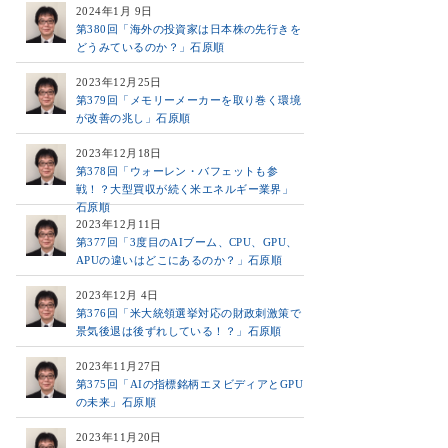
2024年1月 9日
第380回「海外の投資家は日本株の先行きを
どうみているのか？」石原順
2023年12月25日
第379回「メモリーメーカーを取り巻く環境
が改善の兆し」石原順
2023年12月18日
第378回「ウォーレン・バフェットも参
戦！？大型買収が続く米エネルギー業界」
石原順
2023年12月11日
第377回「3度目のAIブーム、CPU、GPU、
APUの違いはどこにあるのか？」石原順
2023年12月 4日
第376回「米大統領選挙対応の財政刺激策で
景気後退は後ずれしている！？」石原順
2023年11月27日
第375回「AIの指標銘柄エヌビディアとGPU
の未来」石原順
2023年11月20日