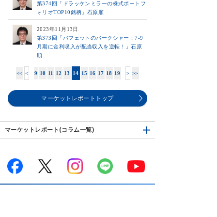
第374回「ドラッケンミラーの株式ポートフ
ォリオTOP10銘柄」石原順
2023年11月13日
第373回「バフェットのバークシャー：7-9
月期に金利収入が配当収入を逆転！」石原
順
<<
<
9
10
11
12
13
14
15
16
17
18
19
>
>>
マーケットレポートトップ
マーケットレポート(コラム一覧)
サービス案内
はじめての方へ
商品案内