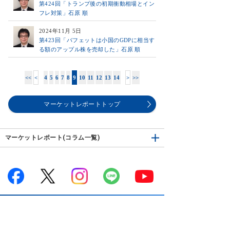
第424回「トランプ後の初期衝動相場とイン
フレ対策」石原 順
2024年11月 5日
第423回「バフェットは小国のGDPに相当す
る額のアップル株を売却した」石原 順
<<
<
4
5
6
7
8
9
10
11
12
13
14
>
>>
マーケットレポートトップ
マーケットレポート(コラム一覧)
サービス案内
はじめての方へ
商品案内