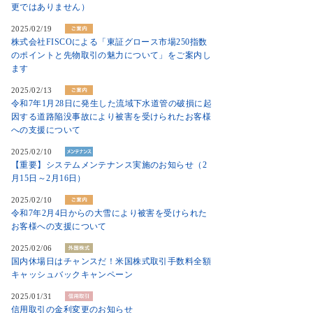
更ではありません）
2025/02/19
株式会社FISCOによる「東証グロース市場250指数
のポイントと先物取引の魅力について」をご案内し
ます
2025/02/13
令和7年1月28日に発生した流域下水道管の破損に起
因する道路陥没事故により被害を受けられたお客様
への支援について
2025/02/10
【重要】システムメンテナンス実施のお知らせ（2
月15日～2月16日）
2025/02/10
令和7年2月4日からの大雪により被害を受けられた
お客様への支援について
2025/02/06
国内休場日はチャンスだ！米国株式取引手数料全額
キャッシュバックキャンペーン
2025/01/31
信用取引の金利変更のお知らせ