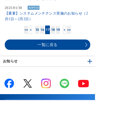
2025/01/30
【重要】システムメンテナンス実施のお知らせ（2
月1日～2月2日）
<<
<
15
16
17
18
19
>
>>
一覧に戻る
お知らせ
サービス案内
はじめての方へ
商品案内
お知らせ
商品一覧
投資情報・セミナー・学び
キャンペーン
国内株式
市況解説