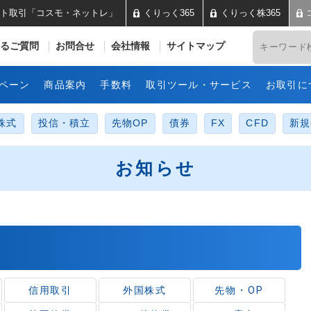
ト取引「コスモ・ネットレ」
くりっく365
くりっく株365
井コスモ証券 ネット取引「コス
るご質問
お問合せ
会社情報
サイトマップ
ペーン
商品案内
手数料
取引ツール・サービス
お取引に
株式
投信・積立
先物OP
債券
FX
CFD
新規
お知らせ
信用取引
外国株式
先物・OP