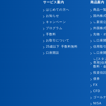
サービス案内
商品案内
はじめての方へ
商品一
お知らせ
国内株
キャンペーン
∟新規
プログラム
外国株
手数料
先物・
お取引について
∟口座
25歳以下 手数料無料
信用取
口座開設
∟口座
∟[スタ
専用]信
数料・金
投資信
債券
FX
CFD
ゴール
NISA