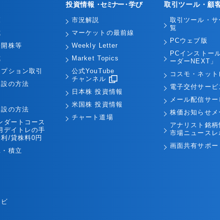
投資情報
・セミナー・
学び
取引ツール・顧
覧
市況解説
取引ツール・サ
覧
式
マーケットの最前線
PCウェブ版
公開株等
Weekly Letter
PCインストー
式
Market Topics
ーダーNEXT」
オプション取引
公式YouTube
コスモ・ネット
チャンネル
開設の方法
電子交付サービ
日本株 投資情報
引
メール配信サー
米国株 投資情報
開設の方法
株価お知らせメ
チャート道場
ンダートコース
アナリスト銘柄
用デイトレの手
市場ニュースレ
利/貸株料0円
画面共有サポー
託・積立
ナビ