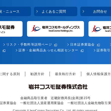
況・ニュース
よくあるご質問
お問合せ
リスク・手数料等説明ページ
日本証券業協会
会
証券・金融商品あっせん相談センター
証券取引
に関する原則
勧誘方針
最良執行方針
個人情報保護方
金融商品取引業者 近畿財務局長(金商)第15号
証券業協会 一般社団法人資産運用業協会 一般社団法人金融先物取引
Copyright
©
IwaiCosmo Securities Co., Ltd. All rights reserved.