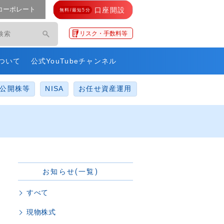
コーポレート
口座開設
無料/最短5分
モ・ネットレ」
リスク・手数料等
ついて
公式YouTubeチャンネル
公開株等
NISA
お任せ資産運用
お知らせ(一覧)
すべて
現物株式