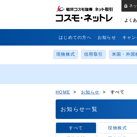
ネッ
岩
よくあ
はじめての方へ
お知らせ
キャン
現物株式
信用取引
米国・外国
HOME
>
お知らせ
> すべて
お知らせ一覧
すべて
現物株式