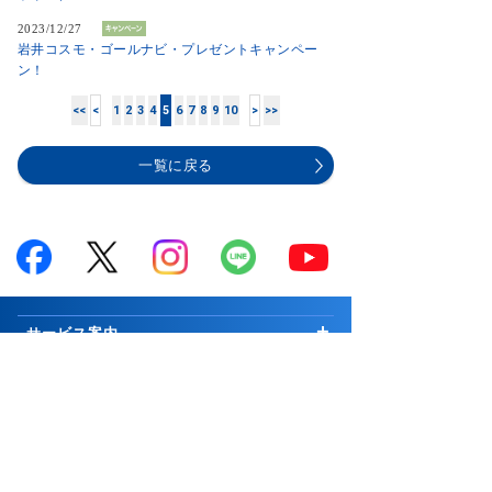
2023/12/27
岩井コスモ・ゴールナビ・プレゼントキャンペー
ン！
<<
<
1
2
3
4
5
6
7
8
9
10
>
>>
一覧に戻る
サービス案内
はじめての方へ
商品案内
お知らせ
商品一覧
投資情報・セミナー・学び
キャンペーン
国内株式
市況解説
取引ツール・顧客サービス
プログラム
∟新規公開株等
マーケットの最前線
取引ツール・サービス一覧
会社案内
手数料