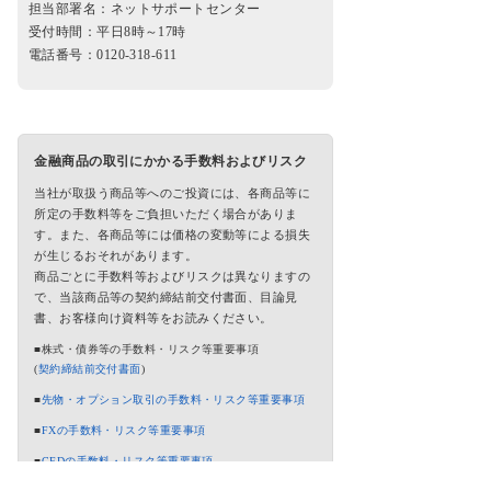
担当部署名：ネットサポートセンター
受付時間：平日8時～17時
電話番号：0120-318-611
金融商品の取引にかかる手数料およびリスク
当社が取扱う商品等へのご投資には、各商品等に
所定の手数料等をご負担いただく場合がありま
す。また、各商品等には価格の変動等による損失
が生じるおそれがあります。
商品ごとに手数料等およびリスクは異なりますの
で、当該商品等の契約締結前交付書面、目論見
書、お客様向け資料等をお読みください。
■株式・債券等の手数料・リスク等重要事項
(
契約締結前交付書面
)
■
先物・オプション取引の手数料・リスク等重要事項
■
FXの手数料・リスク等重要事項
■
CFDの手数料・リスク等重要事項