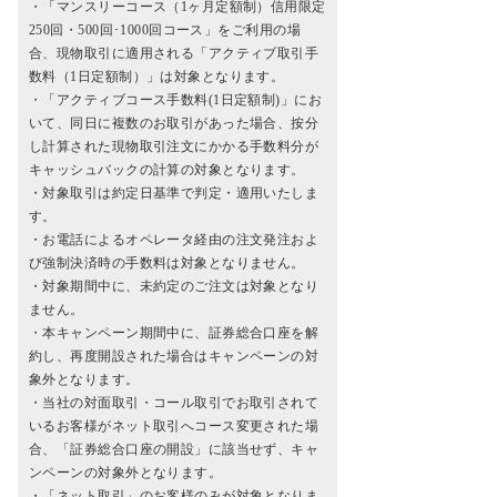
・「マンスリーコース（1ヶ月定額制）信用限定
250回・500回･1000回コース」をご利用の場
合、現物取引に適用される「アクティブ取引手
数料（1日定額制）」は対象となります。
・「アクティブコース手数料(1日定額制)」にお
いて、同日に複数のお取引があった場合、按分
し計算された現物取引注文にかかる手数料分が
キャッシュバックの計算の対象となります。
・対象取引は約定日基準で判定・適用いたしま
す。
・お電話によるオペレータ経由の注文発注およ
び強制決済時の手数料は対象となりません。
・対象期間中に、未約定のご注文は対象となり
ません。
・本キャンペーン期間中に、証券総合口座を解
約し、再度開設された場合はキャンペーンの対
象外となります。
・当社の対面取引・コール取引でお取引されて
いるお客様がネット取引へコース変更された場
合、「証券総合口座の開設」に該当せず、キャ
ンペーンの対象外となります。
・「ネット取引」のお客様のみが対象となりま