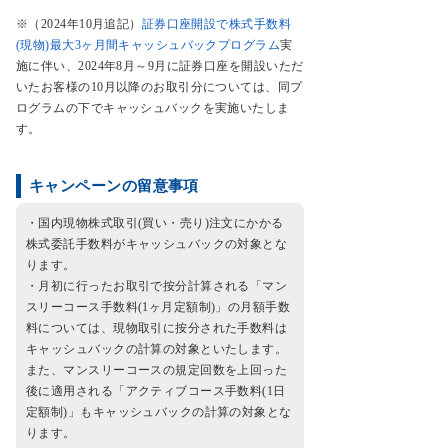
※（2024年10月追記）
証券口座開設で株式手数料
(現物)最大3ヶ月間キャッシュバックプログラム
実
施に伴い、2024年8月～9月に証券口座を開設いただ
いたお客様の10月以降のお取引分については、同プ
ログラムの下でキャッシュバックを実施いたしま
す。
キャンペーンの留意事項
・国内現物株式取引(買い・売り)注文にかかる
株式委託手数料がキャッシュバックの対象とな
ります。
・月初に行ったお取引で按分計算される「マン
スリーコース手数料(1ヶ月定額制)」の月額手数
料については、現物取引に按分された手数料は
キャッシュバックの計算の対象といたします。
また、マンスリーコースの規定回数を上回った
後に適用される「アクティブコース手数料(1日
定額制)」もキャッシュバックの計算の対象とな
ります。