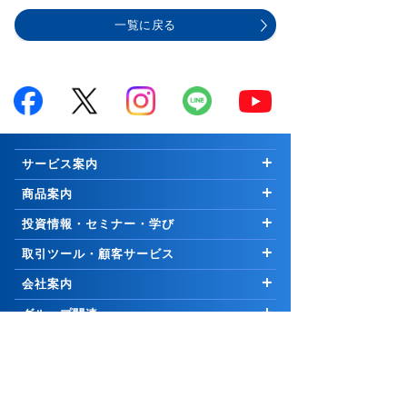
一覧に戻る
サービス案内
はじめての方へ
商品案内
お知らせ
商品一覧
投資情報・セミナー・学び
キャンペーン
国内株式
市況解説
取引ツール・顧客サービス
プログラム
∟新規公開株等
マーケットの最前線
取引ツール・サービス一覧
会社案内
手数料
外国株式
Weekly Letter
PCウェブ版
ご挨拶
グループ関連
セキュリティ
先物・オプション取引
Market Topics
PCインストール版「トレーダーNEXT」
会社情報
コーポレートサイト
証券関連
お取引について
∟口座開設の方法
公式YouTubeチャンネル
コスモ・ネットレ アプリ
採用情報
岩井コスモホールディングス
リスク・手数料等説明ページ
取引に関わる重要事項
25歳以下 手数料無料
信用取引
日本株 投資情報
電子交付サービス
岩井コスモビジネスサービス
日本証券業協会
サイトポリシー
口座開設
∟口座開設の方法
米国株 投資情報