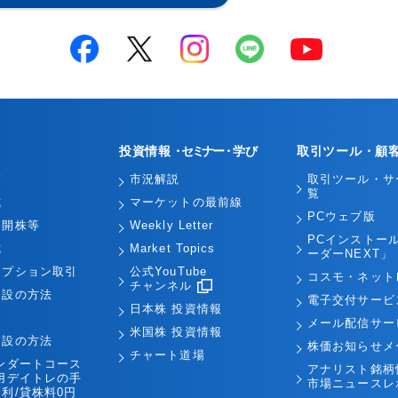
投資情報
・セミナー・
学び
取引ツール・顧
覧
市況解説
取引ツール・サ
覧
式
マーケットの最前線
PCウェブ版
公開株等
Weekly Letter
PCインストー
式
Market Topics
ーダーNEXT」
オプション取引
公式YouTube
コスモ・ネット
チャンネル
開設の方法
電子交付サービ
日本株 投資情報
引
メール配信サー
米国株 投資情報
開設の方法
株価お知らせメ
チャート道場
ンダートコース
アナリスト銘柄
用デイトレの手
市場ニュースレ
利/貸株料0円