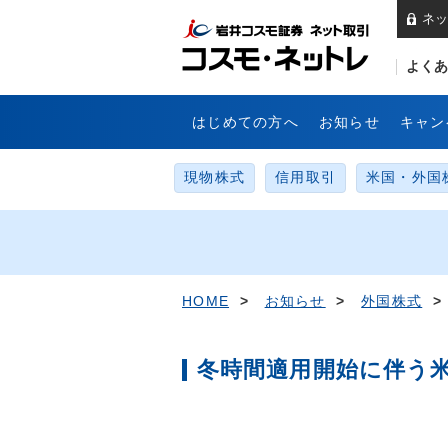
ネッ
岩
よくあ
はじめての方へ
お知らせ
キャン
現物株式
信用取引
米国・外国
HOME
>
お知らせ
>
外国株式
>
冬時間適用開始に伴う