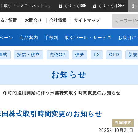
ト取引「コスモ・ネットレ」
くりっく365
くりっく株365
井コスモ証券 ネット取引「コス
るご質問
お問合せ
会社情報
サイトマップ
ペーン
商品案内
手数料
取引ツール・サービス
お取引に
株式
投信・積立
先物OP
債券
FX
CFD
新規
お知らせ
 冬時間適用開始に伴う米国株式取引時間変更のお知らせ
米国株式取引時間変更のお知らせ
2025年10月21日