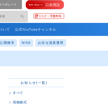
コーポレート
口座開設
無料/最短5分
モ・ネットレ」
リスク・手数料等
ついて
公式YouTubeチャンネル
公開株等
NISA
お任せ資産運用
お知らせ(一覧)
すべて
現物株式