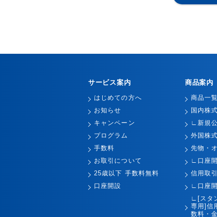
サービス案内
商品案内
はじめての方へ
商品一
お知らせ
国内株
キャンペーン
∟新規
プログラム
外国株
手数料
先物・
お取引について
∟口座
25歳以下 手数料無料
信用取
口座開設
∟口座
∟[スタ
専用]信
数料・金