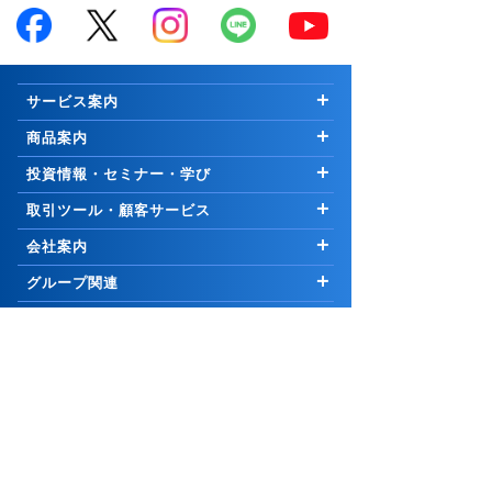
サービス案内
はじめての方へ
商品案内
お知らせ
商品一覧
投資情報・セミナー・学び
キャンペーン
国内株式
市況解説
取引ツール・顧客サービス
プログラム
∟新規公開株等
マーケットの最前線
取引ツール・サービス一覧
会社案内
手数料
外国株式
Weekly Letter
PCウェブ版
ご挨拶
グループ関連
セキュリティ
先物・オプション取引
Market Topics
PCインストール版「トレーダーNEXT」
会社情報
コーポレートサイト
証券関連
お取引について
∟口座開設の方法
公式YouTubeチャンネル
コスモ・ネットレ アプリ
採用情報
岩井コスモホールディングス
リスク・手数料等説明ページ
取引に関わる重要事項
25歳以下 手数料無料
信用取引
日本株 投資情報
電子交付サービス
岩井コスモビジネスサービス
日本証券業協会
サイトポリシー
口座開設
∟口座開設の方法
米国株 投資情報
お知らせ
市況・ニュース
よくあるご質問
メール配信サービス
一般社団法人金融先物取引業協会
リスクなど
∟[スタンダートコース専用]信用デイトレの手数料・
お問合せ
サイトマップ
PCサイト
チャート道場
株価お知らせメール
金利/貸株料0円
一般社団法人資産運用業協会
お客様本位の業務運営に関する原則
アナリスト銘柄情報・市場ニュースレポート
ページ上部↑
投資信託・積立
証券・金融商品あっせん相談センター
勧誘方針