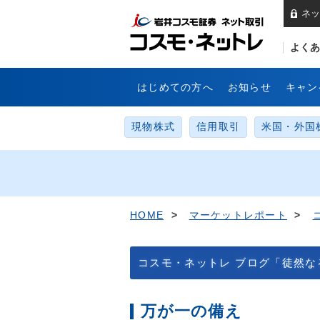
ネッ
岩
よくあ
はじめての方へ
お知らせ
キャン
現物株式
信用取引
米国・外国
HOME
>
マーケットレポート
>
コスモ・ネットレ ブログ「徒然な
万が一の備え