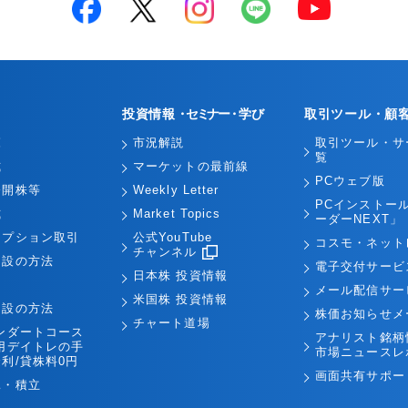
投資情報
・セミナー・
学び
取引ツール・顧
覧
市況解説
取引ツール・サ
覧
式
マーケットの最前線
PCウェブ版
公開株等
Weekly Letter
PCインストー
式
Market Topics
ーダーNEXT」
オプション取引
公式YouTube
コスモ・ネット
チャンネル
開設の方法
電子交付サービ
日本株 投資情報
引
メール配信サー
米国株 投資情報
開設の方法
株価お知らせメ
チャート道場
ンダートコース
アナリスト銘柄
用デイトレの手
市場ニュースレ
利/貸株料0円
画面共有サポー
託・積立