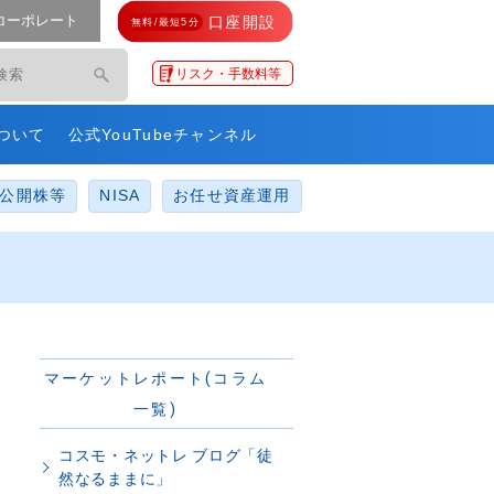
コーポレート
口座開設
無料/最短5分
モ・ネットレ」
リスク・手数料等
ついて
公式YouTubeチャンネル
公開株等
NISA
お任せ資産運用
マーケットレポート(コラム
一覧)
コスモ・ネットレ ブログ「徒
然なるままに」