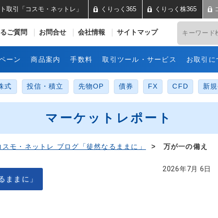
ト取引「コスモ・ネットレ」
くりっく365
くりっく株365
井コスモ証券 ネット取引「コス
るご質問
お問合せ
会社情報
サイトマップ
ペーン
商品案内
手数料
取引ツール・サービス
お取引に
株式
投信・積立
先物OP
債券
FX
CFD
新規
マーケットレポート
コスモ・ネットレ ブログ「徒然なるままに」
> 万が一の備え
2026年7月 6日
るままに」