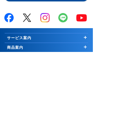
サービス案内
はじめての方へ
商品案内
お知らせ
商品一覧
投資情報・セミナー・学び
キャンペーン
国内株式
市況解説
取引ツール・顧客サービス
プログラム
∟新規公開株等
マーケットの最前線
取引ツール・サービス一覧
会社案内
手数料
外国株式
Weekly Letter
PCウェブ版
ご挨拶
グループ関連
セキュリティ
先物・オプション取引
Market Topics
PCインストール版「トレーダーNEXT」
会社情報
コーポレートサイト
証券関連
お取引について
∟口座開設の方法
公式YouTubeチャンネル
コスモ・ネットレ アプリ
採用情報
岩井コスモホールディングス
リスク・手数料等説明ページ
取引に関わる重要事項
25歳以下 手数料無料
信用取引
日本株 投資情報
電子交付サービス
岩井コスモビジネスサービス
日本証券業協会
サイトポリシー
口座開設
∟口座開設の方法
米国株 投資情報
お知らせ
市況・ニュース
よくあるご質問
メール配信サービス
一般社団法人金融先物取引業協会
リスクなど
∟[スタンダートコース専用]信用デイトレの手数料・
お問合せ
サイトマップ
PCサイト
チャート道場
株価お知らせメール
金利/貸株料0円
一般社団法人資産運用業協会
お客様本位の業務運営に関する原則