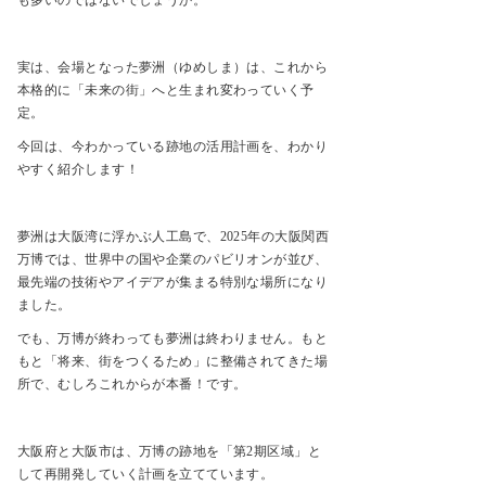
も多いのではないでしょうか。
実は、会場となった夢洲（ゆめしま）は、これから
本格的に「未来の街」へと生まれ変わっていく予
定。
今回は、今わかっている跡地の活用計画を、わかり
やすく紹介します！
夢洲は大阪湾に浮かぶ人工島で、
2025
年の大阪関西
万博では、世界中の国や企業のパビリオンが並び、
最先端の技術やアイデアが集まる特別な場所になり
ました。
でも、万博が終わっても夢洲は終わりません。もと
もと「将来、街をつくるため」に整備されてきた場
所で、むしろこれからが本番！です。
大阪府と大阪市は、万博の跡地を「第
2
期区域」と
して再開発していく計画を立てています。