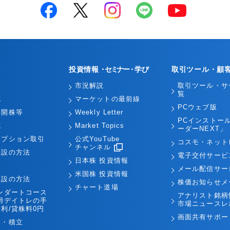
投資情報
・セミナー・
学び
取引ツール・顧
覧
市況解説
取引ツール・サ
覧
式
マーケットの最前線
PCウェブ版
公開株等
Weekly Letter
PCインストー
式
Market Topics
ーダーNEXT」
オプション取引
公式YouTube
コスモ・ネット
チャンネル
開設の方法
電子交付サービ
日本株 投資情報
引
メール配信サー
米国株 投資情報
開設の方法
株価お知らせメ
チャート道場
ンダートコース
アナリスト銘柄
用デイトレの手
市場ニュースレ
利/貸株料0円
画面共有サポー
託・積立