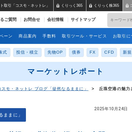
ト取引「コスモ・ネットレ」
くりっく365
くりっく株365
井コスモ証券 ネット取引「コス
るご質問
お問合せ
会社情報
サイトマップ
ペーン
商品案内
手数料
取引ツール・サービス
お取引に
株式
投信・積立
先物OP
債券
FX
CFD
新規
マーケットレポート
コスモ・ネットレ ブログ「徒然なるままに」
> 丘珠空港の魅力
2025年10月24日
るままに」