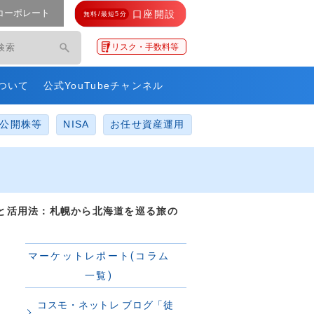
コーポレート
口座開設
無料/最短5分
モ・ネットレ」
リスク・手数料等
ついて
公式YouTubeチャンネル
公開株等
NISA
お任せ資産運用
と活用法：札幌から北海道を巡る旅の
マーケットレポート(コラム
一覧)
コスモ・ネットレ ブログ「徒