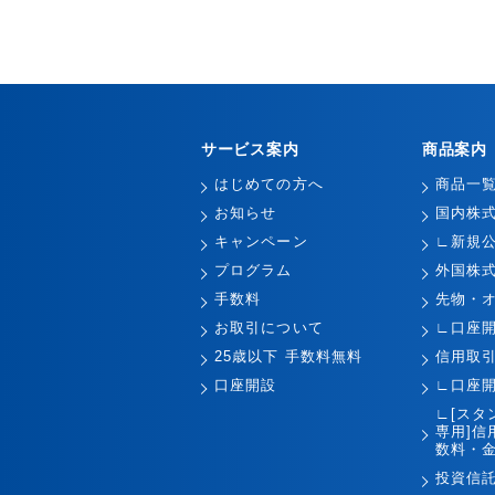
サービス案内
商品案内
はじめての方へ
商品一
お知らせ
国内株
キャンペーン
∟新規
プログラム
外国株
手数料
先物・
お取引について
∟口座
25歳以下 手数料無料
信用取
口座開設
∟口座
∟[スタ
専用]信
数料・金
投資信