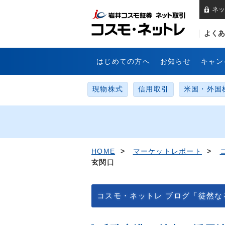
ネッ
岩
よくあ
はじめての方へ
お知らせ
キャン
現物株式
信用取引
米国・外国
HOME
>
マーケットレポート
>
玄関口
コスモ・ネットレ ブログ「徒然な