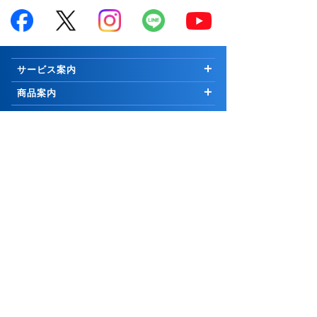
サービス案内
はじめての方へ
商品案内
お知らせ
商品一覧
投資情報・セミナー・学び
キャンペーン
国内株式
市況解説
取引ツール・顧客サービス
プログラム
∟新規公開株等
マーケットの最前線
取引ツール・サービス一覧
会社案内
手数料
外国株式
Weekly Letter
PCウェブ版
ご挨拶
グループ関連
セキュリティ
先物・オプション取引
Market Topics
PCインストール版「トレーダーNEXT」
会社情報
コーポレートサイト
証券関連
お取引について
∟口座開設の方法
公式YouTubeチャンネル
コスモ・ネットレ アプリ
採用情報
岩井コスモホールディングス
リスク・手数料等説明ページ
取引に関わる重要事項
25歳以下 手数料無料
信用取引
日本株 投資情報
電子交付サービス
岩井コスモビジネスサービス
日本証券業協会
サイトポリシー
口座開設
∟口座開設の方法
米国株 投資情報
お知らせ
市況・ニュース
よくあるご質問
メール配信サービス
一般社団法人金融先物取引業協会
リスクなど
∟[スタンダートコース専用]信用デイトレの手数料・
お問合せ
サイトマップ
PCサイト
チャート道場
株価お知らせメール
金利/貸株料0円
一般社団法人資産運用業協会
お客様本位の業務運営に関する原則
アナリスト銘柄情報・市場ニュースレポート
ページ上部↑
投資信託・積立
証券・金融商品あっせん相談センター
勧誘方針