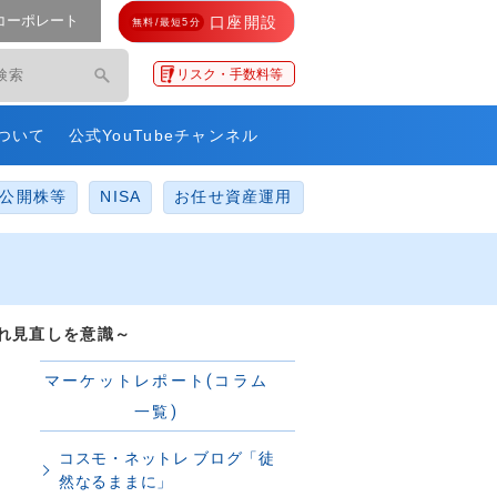
コーポレート
口座開設
無料/最短5分
モ・ネットレ」
リスク・手数料等
ついて
公式YouTubeチャンネル
公開株等
NISA
お任せ資産運用
れ見直しを意識～
マーケットレポート(コラム
一覧)
コスモ・ネットレ ブログ「徒
然なるままに」