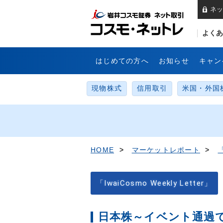
ネッ
岩
よくあ
はじめての方へ
お知らせ
キャン
現物株式
信用取引
米国・外国
HOME
>
マーケットレポート
>
「
「IwaiCosmo Weekly Letter」
日本株～イベント通過