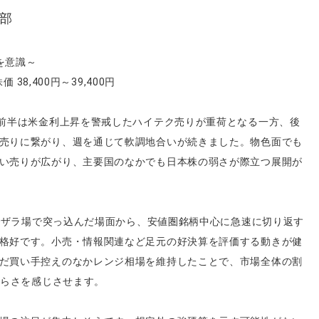
部
を意識～
 38,400円～39,400円
、前半は米金利上昇を警戒したハイテク売りが重荷となる一方、後
売りに繋がり、週を通じて軟調地合いが続きました。物色面でも
い売りが広がり、主要国のなかでも日本株の弱さが際立つ展開が
までザラ場で突っ込んだ場面から、安値圏銘柄中心に急速に切り返す
格好です。小売・情報関連など足元の好決算を評価する動きが健
だ買い手控えのなかレンジ相場を維持したことで、市場全体の割
づらさを感じさせます。