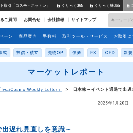
ト取引「コスモ・ネットレ」
くりっく365
くりっく株365
井コスモ証券 ネット取引「コス
るご質問
お問合せ
会社情報
サイトマップ
ペーン
商品案内
手数料
取引ツール・サービス
お取引に
株式
投信・積立
先物OP
債券
FX
CFD
新規
マーケットレポート
IwaiCosmo Weekly Letter」
> 日本株～イベント通過で出遅
2025年1月20日
で出遅れ見直しを意識～