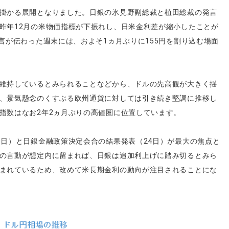
掛かる展開となりました。日銀の氷見野副総裁と植田総裁の発言
昨年12月の米物価指標が下振れし、日米金利差が縮小したことが
言が伝わった週末には、およそ1ヵ月ぶりに155円を割り込む場面
維持しているとみられることなどから、ドルの先高観が大きく揺
、景気懸念のくすぶる欧州通貨に対しては引き続き堅調に推移し
指数はなお2年2ヵ月ぶりの高値圏に位置しています。
0日）と日銀金融政策決定会合の結果発表（24日）が最大の焦点と
の言動が想定内に留まれば、日銀は追加利上げに踏み切るとみら
まれているため、改めて米長期金利の動向が注目されることにな