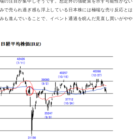
場の注目が集中しそうです。想定外の強硬策を示す可能性がない
みで売られ過ぎ感も浮上している日本株には極端な売り反応とは
みも進んでいることで、イベント通過を睨んだ見直し買いがやや