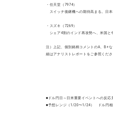
・任天堂（7974）
スイッチ後継機への期待高まる。日本の
・スズキ（7269）
シェア4割のインド再攻勢へ、米国と
注）上記、個別銘柄コメントのA、B+
細はアナリストレポートをご参照くださ
■ドル円日～日米重要イベントへの反応
■予想レンジ（1/20〜1/24） ドル円相場