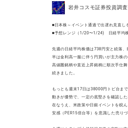
岩井コスモ証券投資調査
■日本株～イベント通過で出遅れ見直し
■予想レンジ（1/20〜1/24) 日経平均株価
先週の日経平均株価は738円安と続落
半は金利高一服に伴う円買いが主力株の
高値圏銘柄や直近上昇銘柄に順次手仕舞
続きました。
もっとも週末17日は38000円トビ台
動きが優勢で、一定の底堅さを確認した
在なうえ、米政策や日銀イベントを睨ん
安感（PER15倍台等）を意識した売り