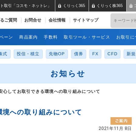
ト取引「コスモ・ネットレ」
くりっく365
くりっく株365
井コスモ証券 ネット取引「コス
るご質問
お問合せ
会社情報
サイトマップ
ペーン
商品案内
手数料
取引ツール・サービス
お取引に
株式
投信・積立
先物OP
債券
FX
CFD
新規
お知らせ
安心してお取引できる環境への取り組みについて
環境への取り組みについて
2021年11月 8日