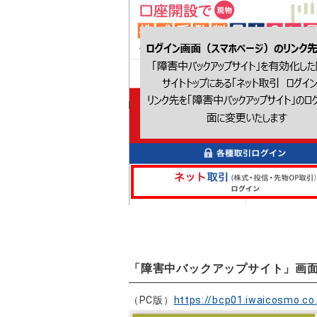
「障害中バックアップサイト」画
（PC版）
https://bcp01.iwaicosmo.co