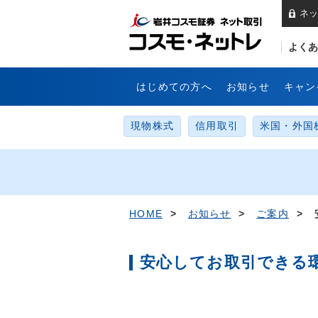
ネッ
岩
よくあ
はじめての方へ
お知らせ
キャン
現物株式
信用取引
米国・外国
HOME
>
お知らせ
>
ご案内
> 
安心してお取引できる