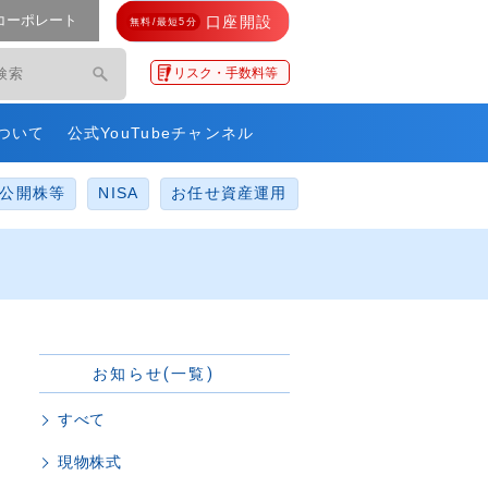
コーポレート
口座開設
無料/最短5分
モ・ネットレ」
リスク・手数料等
ついて
公式YouTubeチャンネル
公開株等
NISA
お任せ資産運用
お知らせ(一覧)
すべて
現物株式