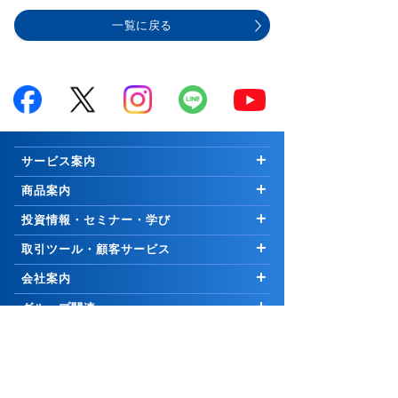
一覧に戻る
サービス案内
はじめての方へ
商品案内
お知らせ
商品一覧
投資情報・セミナー・学び
キャンペーン
国内株式
市況解説
取引ツール・顧客サービス
プログラム
∟新規公開株等
マーケットの最前線
取引ツール・サービス一覧
会社案内
手数料
外国株式
Weekly Letter
PCウェブ版
ご挨拶
グループ関連
セキュリティ
先物・オプション取引
Market Topics
PCインストール版「トレーダーNEXT」
会社情報
コーポレートサイト
証券関連
お取引について
∟口座開設の方法
公式YouTubeチャンネル
コスモ・ネットレ アプリ
採用情報
岩井コスモホールディングス
リスク・手数料等説明ページ
取引に関わる重要事項
25歳以下 手数料無料
信用取引
日本株 投資情報
電子交付サービス
岩井コスモビジネスサービス
日本証券業協会
サイトポリシー
口座開設
∟口座開設の方法
米国株 投資情報