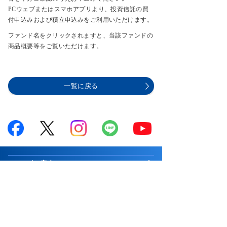
PCウェブまたはスマホアプリより、投資信託の買
付申込みおよび積立申込みをご利用いただけます。
ファンド名をクリックされますと、当該ファンドの
商品概要等をご覧いただけます。
一覧に戻る
サービス案内
はじめての方へ
商品案内
お知らせ
商品一覧
投資情報・セミナー・学び
キャンペーン
国内株式
市況解説
取引ツール・顧客サービス
プログラム
∟新規公開株等
マーケットの最前線
取引ツール・サービス一覧