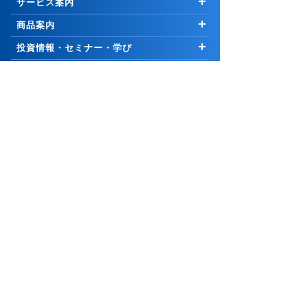
サービス案内
はじめての方へ
商品案内
お知らせ
商品一覧
投資情報・セミナー・学び
キャンペーン
国内株式
市況解説
取引ツール・顧客サービス
プログラム
∟新規公開株等
マーケットの最前線
取引ツール・サービス一覧
会社案内
手数料
外国株式
Weekly Letter
PCウェブ版
ご挨拶
グループ関連
セキュリティ
先物・オプション取引
Market Topics
PCインストール版「トレーダーNEXT」
会社情報
コーポレートサイト
証券関連
お取引について
∟口座開設の方法
公式YouTubeチャンネル
コスモ・ネットレ アプリ
採用情報
岩井コスモホールディングス
リスク・手数料等説明ページ
取引に関わる重要事項
25歳以下 手数料無料
信用取引
日本株 投資情報
電子交付サービス
岩井コスモビジネスサービス
日本証券業協会
サイトポリシー
口座開設
∟口座開設の方法
米国株 投資情報
お知らせ
市況・ニュース
よくあるご質問
メール配信サービス
一般社団法人金融先物取引業協会
リスクなど
∟[スタンダートコース専用]信用デイトレの手数料・
お問合せ
サイトマップ
PCサイト
チャート道場
株価お知らせメール
金利/貸株料0円
一般社団法人資産運用業協会
お客様本位の業務運営に関する原則
アナリスト銘柄情報・市場ニュースレポート
ページ上部↑
投資信託・積立
証券・金融商品あっせん相談センター
勧誘方針
画面共有サポート
岩井コスモ証券株式会社
債券
証券取引等 監視委員会 情報受付窓口
最良執行方針
FX
金融商品取引業者 近畿財務局長（金商）第15号
個人情報保護方針
日本証券業協会 一般社団法人資産運用業協会
CFD
利益相反管理方針
一般社団法人金融先物取引業協会