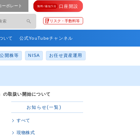
コーポレート
口座開設
無料/最短5分
モ・ネットレ」
リスク・手数料等
ついて
公式YouTubeチャンネル
公開株等
NISA
お任せ資産運用
」の取扱い開始について
お知らせ(一覧)
すべて
現物株式