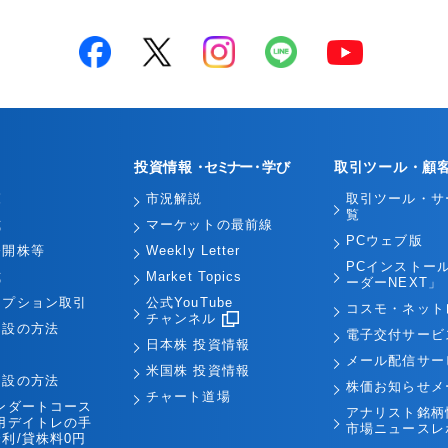
投資情報
・セミナー・
学び
取引ツール・顧
覧
市況解説
取引ツール・サ
覧
式
マーケットの最前線
PCウェブ版
公開株等
Weekly Letter
PCインストー
式
Market Topics
ーダーNEXT」
オプション取引
公式YouTube
コスモ・ネット
チャンネル
開設の方法
電子交付サービ
日本株 投資情報
引
メール配信サー
米国株 投資情報
開設の方法
株価お知らせメ
チャート道場
ンダートコース
アナリスト銘柄
用デイトレの手
市場ニュースレ
利/貸株料0円