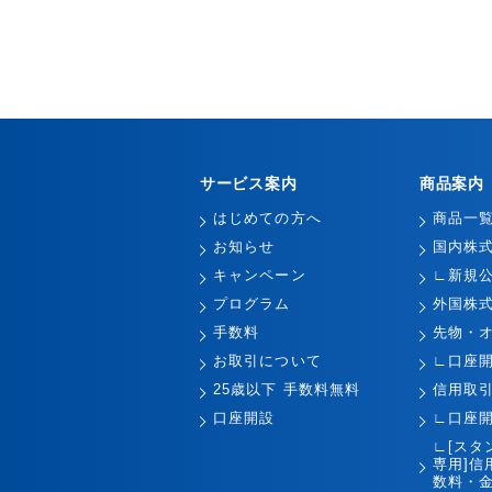
サービス案内
商品案内
はじめての方へ
商品一
お知らせ
国内株
キャンペーン
∟新規
プログラム
外国株
手数料
先物・
お取引について
∟口座
25歳以下 手数料無料
信用取
口座開設
∟口座
∟[スタ
専用]信
数料・金