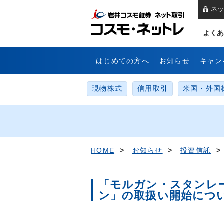
ネッ
岩
よくあ
はじめての方へ
お知らせ
キャン
現物株式
信用取引
米国・外国
HOME
>
お知らせ
>
投資信託
>
「モルガン・スタンレ
ン」の取扱い開始につ