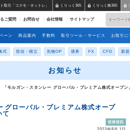
ト取引「コスモ・ネットレ」
くりっく365
くりっく株365
井コスモ証券 ネット取引「コス
るご質問
お問合せ
会社情報
サイトマップ
ペーン
商品案内
手数料
取引ツール・サービス
お取引に
株式
投信・積立
先物OP
債券
FX
CFD
新規
お知らせ
 「モルガン・スタンレー グローバル・プレミアム株式オープン
ー グローバル・プレミアム株式オープ
いて
2023年8月 1日