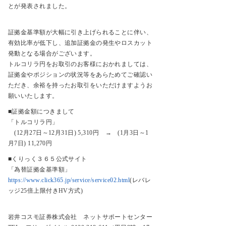
とが発表されました。
証拠金基準額が大幅に引き上げられることに伴い、
有効比率が低下し、追加証拠金の発生やロスカット
発動となる場合がございます。
トルコリラ円をお取引のお客様におかれましては、
証拠金やポジションの状況等をあらためてご確認い
ただき、余裕を持ったお取引をいただけますようお
願いいたします。
■証拠金額につきまして
「トルコリラ円」
(12月27日～12月31日) 5,310円 → (1月3日～1
月7日) 11,270円
■くりっく３６５公式サイト
「為替証拠金基準額」
https://www.click365.jp/service/service02.html
(レバレ
ッジ25倍上限付きHV方式)
岩井コスモ証券株式会社 ネットサポートセンター