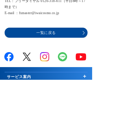
TEL：フリーダイヤル 0120-318-611（平日8時～17
時まで）
E-mail ：fxmaster@iwaicosmo.co.jp
一覧に戻る
サービス案内
はじめての方へ
商品案内
お知らせ
商品一覧
投資情報・セミナー・学び
キャンペーン
国内株式
市況解説
取引ツール・顧客サービス
プログラム
∟新規公開株等
マーケットの最前線
取引ツール・サービス一覧
会社案内
手数料
外国株式
Weekly Letter
PCウェブ版
ご挨拶
グループ関連
セキュリティ
先物・オプション取引
Market Topics