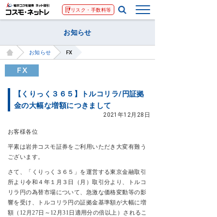
リスク・手数料等
お知らせ
お知らせ
FX
【くりっく３６５】トルコリラ/円証拠
金の大幅な増額につきまして
2021年12月28日
お客様各位
平素は岩井コスモ証券をご利用いただき大変有難う
ございます。
さて、「くりっく３６５」を運営する東京金融取引
所より令和４年１月３日（月）取引分より、トルコ
リラ円の為替市場について、急激な価格変動等の影
響を受け、トルコリラ円の証拠金基準額が大幅に増
額（12月27日～12月31日適用分の倍以上）されるこ