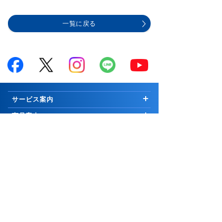
一覧に戻る
サービス案内
はじめての方へ
商品案内
お知らせ
商品一覧
投資情報・セミナー・学び
キャンペーン
国内株式
市況解説
取引ツール・顧客サービス
プログラム
∟新規公開株等
マーケットの最前線
取引ツール・サービス一覧
会社案内
手数料
外国株式
Weekly Letter
PCウェブ版
ご挨拶
グループ関連
セキュリティ
先物・オプション取引
Market Topics
PCインストール版「トレーダーNEXT」
会社情報
コーポレートサイト
証券関連
お取引について
∟口座開設の方法
公式YouTubeチャンネル
コスモ・ネットレ アプリ
採用情報
岩井コスモホールディングス
リスク・手数料等説明ページ
取引に関わる重要事項
25歳以下 手数料無料
信用取引
日本株 投資情報
電子交付サービス