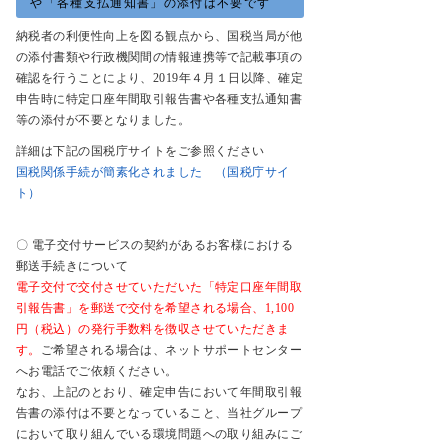
や「各種支払通知書」の添付は不要です
納税者の利便性向上を図る観点から、国税当局が他
の添付書類や行政機関間の情報連携等で記載事項の
確認を行うことにより、2019年４月１日以降、確定
申告時に特定口座年間取引報告書や各種支払通知書
等の添付が不要となりました。
詳細は下記の国税庁サイトをご参照ください
国税関係手続が簡素化されました （国税庁サイ
ト）
〇 電子交付サービスの契約があるお客様における
郵送手続きについて
電子交付で交付させていただいた「特定口座年間取
引報告書」を郵送で交付を希望される場合、1,100
円（税込）の発行手数料を徴収させていただきま
す。
ご希望される場合は、ネットサポートセンター
へお電話でご依頼ください。
なお、上記のとおり、確定申告において年間取引報
告書の添付は不要となっていること、当社グループ
において取り組んでいる環境問題への取り組みにご