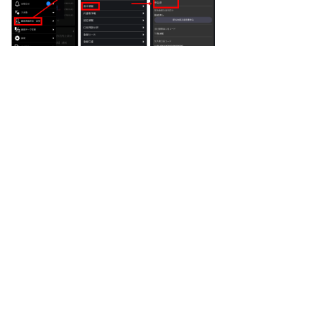
その他
・「特定口座年間取引報告書」は年間を通じて特定
口座内での譲渡および配当等の受入れが発生してい
ないお客様につきましては交付されません。
・電子交付サービスの契約がないお客様には、従来
どおり「特定口座年間取引報告書」を郵送交付させ
ていただきます。
・「上場株式配当等の支払通知書」につきましても
同様に電子交付サービスの契約があるお客様には電
子交付で交付いたします（電子交付サービスの契約
が無いお客様には郵送交付されます）。
・特定口座で「源泉徴収あり」をご選択のお客様の
場合には、「上場株式配当等の支払通知書」は交付