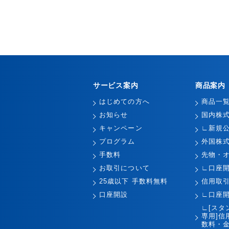
サービス案内
商品案内
はじめての方へ
商品一
お知らせ
国内株
キャンペーン
∟新規
プログラム
外国株
手数料
先物・
お取引について
∟口座
25歳以下 手数料無料
信用取
口座開設
∟口座
∟[スタ
専用]信
数料・金