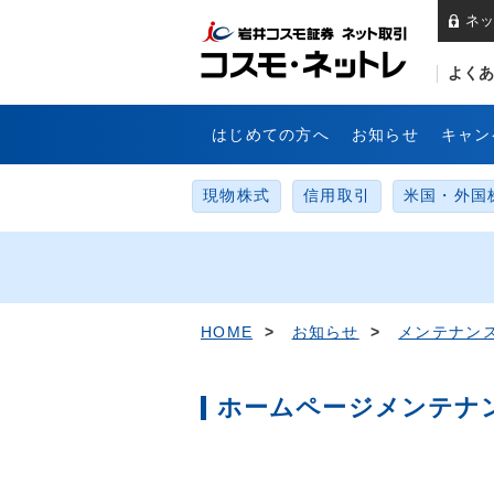
ネッ
岩
よくあ
はじめての方へ
お知らせ
キャン
現物株式
信用取引
米国・外国
HOME
>
お知らせ
>
メンテナン
ホームページメンテナン