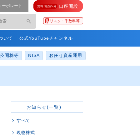
コーポレート
口座開設
無料/最短5分
モ・ネットレ」
リスク・手数料等
ついて
公式YouTubeチャンネル
公開株等
NISA
お任せ資産運用
お知らせ(一覧)
すべて
現物株式