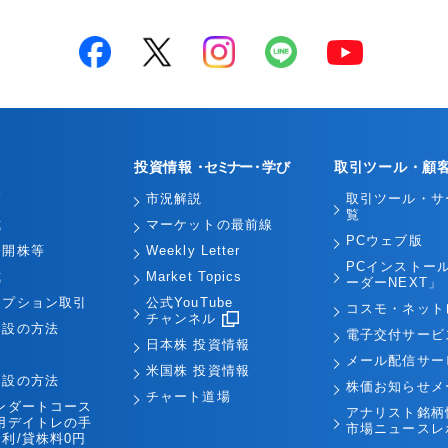
投資情報
・セミナー・
学び
取引ツール・顧
覧
市況解説
取引ツール・サ
覧
式
マーケットの最前線
PCウェブ版
公開株等
Weekly Letter
PCインストー
式
Market Topics
ーダーNEXT」
オプション取引
公式YouTube
コスモ・ネット
チャンネル
開設の方法
電子交付サービ
日本株 投資情報
引
メール配信サー
米国株 投資情報
開設の方法
株価お知らせメ
チャート道場
ンダートコース
アナリスト銘柄
用デイトレの手
市場ニュースレ
利/貸株料0円