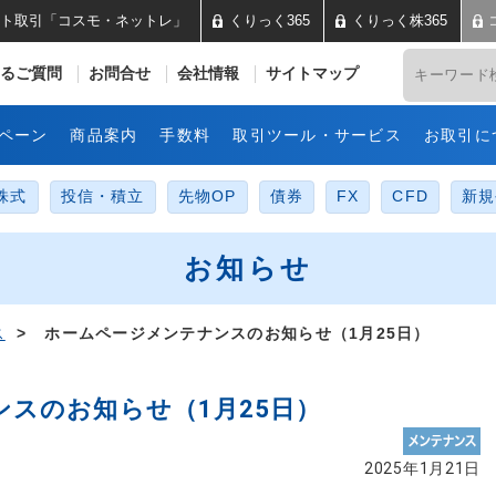
ト取引「コスモ・ネットレ」
くりっく365
くりっく株365
井コスモ証券 ネット取引「コス
るご質問
お問合せ
会社情報
サイトマップ
ペーン
商品案内
手数料
取引ツール・サービス
お取引に
株式
投信・積立
先物OP
債券
FX
CFD
新規
お知らせ
ス
> ホームページメンテナンスのお知らせ（1月25日）
スのお知らせ（1月25日）
2025年1月21日