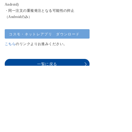
Android)
・同一注文の重複発注となる可能性の抑止
（Androidのみ）
コスモ・ネットレアプリ ダウンロード
こちら
のリンクよりお進みください。
一覧に戻る
サービス案内
はじめての方へ
商品案内
お知らせ
商品一覧
投資情報・セミナー・学び