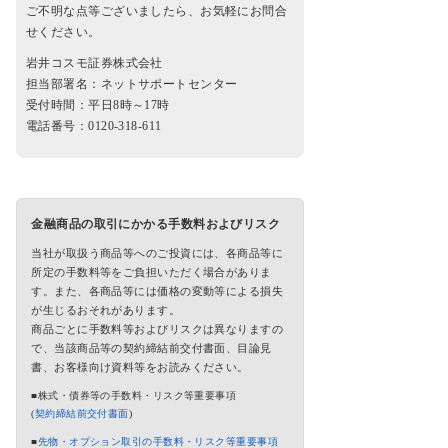
ご不明な点等ございましたら、お気軽にお問合
せください。
岩井コスモ証券株式会社
担当部署名：ネットサポートセンター
受付時間：平日8時～17時
電話番号：0120-318-611
金融商品の取引にかかる手数料およびリスク
当社が取扱う商品等へのご投資には、各商品等に
所定の手数料等をご負担いただく場合がありま
す。また、各商品等には価格の変動等による損失
が生じるおそれがあります。
商品ごとに手数料等およびリスクは異なりますの
で、当該商品等の契約締結前交付書面、目論見
書、お客様向け資料等をお読みください。
■株式・債券等の手数料・リスク等重要事項
(
契約締結前交付書面
)
■
先物・オプション取引の手数料・リスク等重要事項