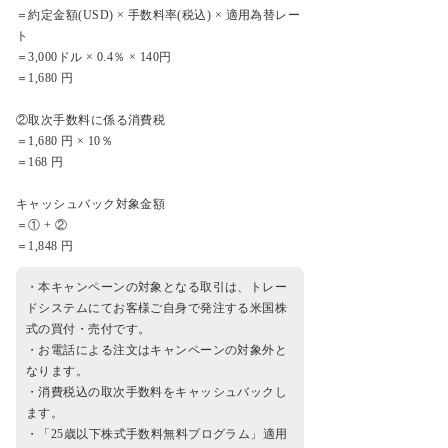
＝約定金額(USD) × 手数料率(税込) × 適用為替レー
ト
＝3,000ドル × 0.4％ × 140円
＝1,680 円
②取次手数料に係る消費税
＝1,680 円 × 10％
＝168 円
キャッシュバック対象金額
＝① + ②
＝1,848 円
・本キャンペーンの対象となる取引は、トレー
ドシステムにてお客様ご自身で発注する米国株
式の買付・売付です。
・お電話による注文はキャンペーンの対象外と
なります。
・消費税込の取次手数料をキャッシュバックし
ます。
・「25歳以下株式手数料無料プログラム」適用