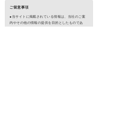
ご留意事項
●当サイトに掲載されている情報は、当社のご案
内やその他の情報の提供を目的としたものであ
り、投資勧誘を目的としたものではありません。
情報のご利用にあたっては、お客様ご自身で判断
なさいますようお願いいたします。
●当サイトに掲載されている情報に関しては万全
を期してはおりますが、その正確性、確実性を保
証するものではありません。また、掲載されてい
る情報等は最新の情報ではない可能性があり、予
告なく変更・廃止されることもありますので、あ
らかじめご了承ください。
●万一、当サイトに掲載されている情報を用いた
ことにより、何らかの損害を被った場合でも、当
社および当社に情報を提供している第三者は一切
責任を負うものではありません。
●当サイトからバナー・テキストリンク等でアク
セスできる第三者が運営するサイトは各々の責任