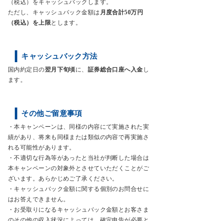
（税込）をキャッシュバックします。
ただし、キャッシュバック金額は
月度合計50万円
（税込）を上限
とします。
キャッシュバック方法
国内約定日の
翌月下旬頃
に、
証券総合口座へ入金
し
ます。
その他ご留意事項
・本キャンペーンは、同様の内容にて実施された実
績があり、将来も同様または類似の内容で再実施さ
れる可能性があります。
・不適切な行為等があったと当社が判断した場合は
本キャンペーンの対象外とさせていただくことがご
ざいます。あらかじめご了承ください。
・キャッシュバック金額に関する個別のお問合せに
はお答えできません。
・お受取りになるキャッシュバック金額とお客さま
のその他の収入状況によっては、確定申告が必要と