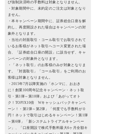
び強制決済時の手数料は対象となりません。
・対象期間中に、未約定のご注文は対象となり
ません。
・本キャンペーン期間中に、証券総合口座を解
約し、再度開設された場合はキャンペーンの対
象外となります。
・当社の対面取引・コール取引でお取引されて
いるお客様がネット取引へコース変更された場
合、「証券総合口座の開設」に該当せず、キャ
ンペーンの対象外となります。
・「ネット取引」のお客様のみが対象となりま
す。「対面取引」「コール取引」をご利用のお
客様は対象となりません。
・2015年7月以降実施の「ホンマに、おおき
に！創業100周年記念キャンペーン・ネット取
引・第1弾～第10弾」および「あがってオト
ク！TOPIX10倍 Wキャッシュバックキャンペ
ーン！・第1弾～第2弾」「何度でも手数料が０
円！ネットで取引はじめるキャンペーン！第1弾
～第6弾」「新システムトライアルキャンペー
ン」、「口座開設で株式手数料最大6ヶ月全額キ
ャッシュバックキャンペーン・第1弾～第3弾」