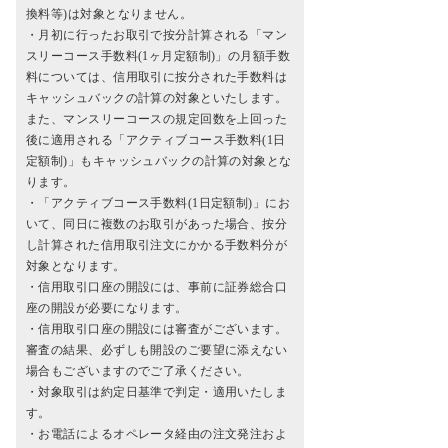
換料等)は対象となりません。
・月初に行ったお取引で按分計算される「マン
スリーコース手数料(1ヶ月定額制)」の月額手数
料については、信用取引に按分された手数料は
キャッシュバックの計算の対象といたします。
また、マンスリーコースの規定回数を上回った
後に適用される「アクティブコース手数料(1日
定額制)」もキャッシュバックの計算の対象とな
ります。
・「アクティブコース手数料(1日定額制)」にお
いて、同日に複数のお取引があった場合、按分
し計算された信用取引注文にかかる手数料分が
対象となります。
・信用取引口座の開設には、事前に証券総合口
座の開設が必要になります。
・信用取引口座の開設には審査がございます。
審査の結果、必ずしも開設のご要望に添えない
場合もございますのでご了承ください。
・対象取引は約定日基準で判定・適用いたしま
す。
・お電話によるオペレータ経由の注文発注およ