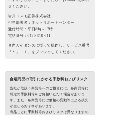
せください。
岩井コスモ証券株式会社
担当部署名：ネットサポートセンター
受付時間：平日8時～17時
電話番号：0120-318-611
音声ガイダンスに従って操作し、サービス番号
「＊」「１」をプッシュしてください。
金融商品の取引にかかる手数料およびリスク
当社が取扱う商品等へのご投資には、各商品等に
所定の手数料等をご負担いただく場合がありま
す。また、各商品等には価格の変動等による損失
が生じるおそれがあります。
商品ごとに手数料等およびリスクは異なりますの
で、当該商品等の契約締結前交付書面、目論見
書、お客様向け資料等をお読みください。
■株式・債券等の手数料・リスク等重要事項
(
契約締結前交付書面
)