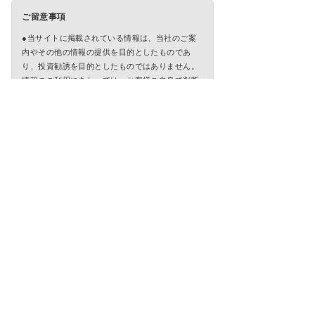
ご留意事項
●当サイトに掲載されている情報は、当社のご案
内やその他の情報の提供を目的としたものであ
り、投資勧誘を目的としたものではありません。
情報のご利用にあたっては、お客様ご自身で判断
なさいますようお願いいたします。
●当サイトに掲載されている情報に関しては万全
を期してはおりますが、その正確性、確実性を保
証するものではありません。また、掲載されてい
る情報等は最新の情報ではない可能性があり、予
告なく変更・廃止されることもありますので、あ
らかじめご了承ください。
●万一、当サイトに掲載されている情報を用いた
ことにより、何らかの損害を被った場合でも、当
社および当社に情報を提供している第三者は一切
責任を負うものではありません。
●当サイトからバナー・テキストリンク等でアク
セスできる第三者が運営するサイトは各々の責任