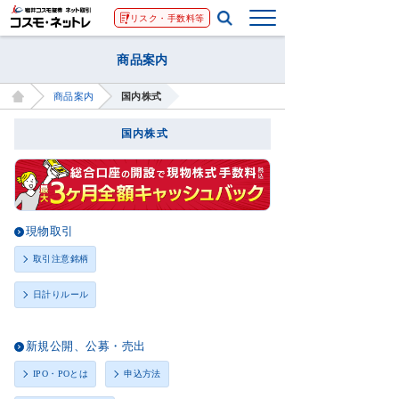
リスク・手数料等
商品案内
商品案内
国内株式
国内株式
現物取引
取引注意銘柄
日計りルール
新規公開、公募・売出
IPO・POとは
申込方法