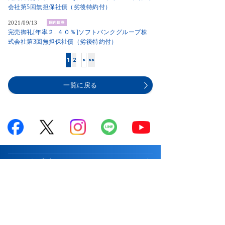
会社第5回無担保社債（劣後特約付）
2021/09/13
完売御礼[年率２. ４０％]ソフトバンクグループ株
式会社第3回無担保社債（劣後特約付）
1
2
>
>>
一覧に戻る
サービス案内
はじめての方へ
商品案内
お知らせ
商品一覧
投資情報・セミナー・学び
キャンペーン
国内株式
市況解説
取引ツール・顧客サービス
プログラム
∟新規公開株等
マーケットの最前線
取引ツール・サービス一覧