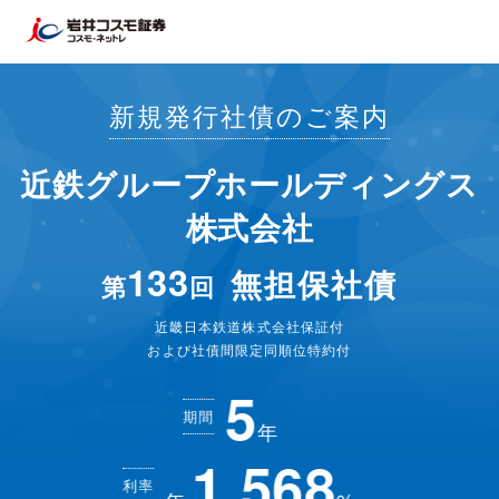
新規発行社債のご案内
近鉄グループホールディングス
株式会社
133
無担保社債
第
回
近畿日本鉄道株式会社保証付
および社債間限定同順位特約付
5
期間
年
1.568
利率