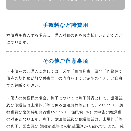
手数料など諸費用
本債券を購入する場合は、購入対価のみをお支払いいただくこと
になります。
その他ご留意事項
・本債券のご購入に際しては、必ず「目論見書」及び「円貨建て
債券の契約締結前交付書面」の内容をよくご確認のうえ、ご自身
でご判断ください。
・個人のお客様の場合、利子については利子所得として、譲渡益
及び償還益は上場株式等に係る譲渡所得等として、
20.315％（所
得税及び復興特別所得税15.315％、住民税5％）の申告分離課税
の対象となります。利子、譲渡損益及び償還損益は、
上場株式等
の利子、配当及び 譲渡損益等との損益通算が可能です。また、確