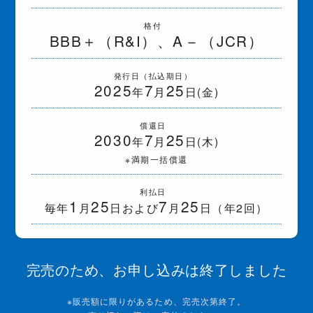
格付
－
BBB＋（R&I）、A
（JCR）
発行日（払込期日）
2025
7
25
年
月
日(金)
償還日
2030
7
25
年
月
日(木)
※満期一括償還
利払日
1
25
7
25
毎年
月
日および
月
日（年2回）
完売のため、お申し込みは終了しました
※販売額に限りがあるため、完売次第終了。