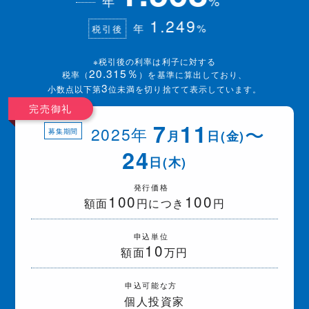
年
%
1.249
年
%
税引後
※税引後の利率は利子に対する
20.315％
税率（
）を基準に算出しており、
3
小数点以下第
位未満を切り捨てて表示しています。
完売御礼
7
11
〜
2025年
募集期間
月
日(金)
24
日(木)
発行価格
100
100
額面
円につき
円
申込単位
10
額面
万円
申込可能な方
個人投資家