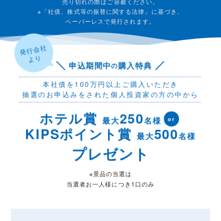
売り切れの際はご容赦ください。
※「社債、株式等の振替に関する法律」に基づき、
ペーパーレスで発行されます。
発行会社
より
申込期間中
購入特典
の
本社債を100万円以上ご購入いただき
抽選のお申込みをされた個人投資家の方の中から
ホテル賞
250
最大
名様
or
KIPSポイント賞
500
最大
名様
プレゼント
※景品の当選は
当選者お一人様につき1口のみ