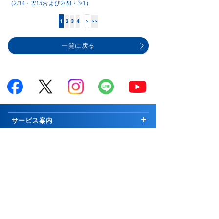
（2/14・2/15および2/28・3/1）
1
2
3
4
>
>>
一覧に戻る
サービス案内
はじめての方へ
商品案内
お知らせ
商品一覧
投資情報・セミナー・学び
キャンペーン
国内株式
市況解説
取引ツール・顧客サービス
プログラム
∟新規公開株等
マーケットの最前線
取引ツール・サービス一覧
会社案内
手数料
外国株式
Weekly Letter
PCウェブ版
ご挨拶
グループ関連
セキュリティ
先物・オプション取引
Market Topics
PCインストール版「トレーダーNEXT」
会社情報
コーポレートサイト
証券関連
お取引について