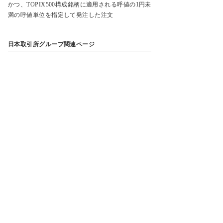
かつ、TOPIX500構成銘柄に適用される呼値の1円未
満の呼値単位を指定して発注した注文
日本取引所グループ関連ページ
5月7日以降のETF 等の呼値の単位の取扱いについて
（日本取引所グループサイトへ遷移します）
一覧に戻る
サービス案内
はじめての方へ
商品案内
お知らせ
商品一覧