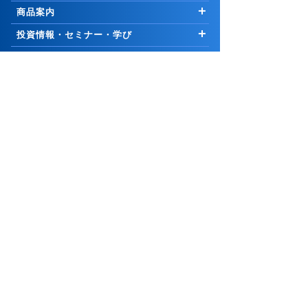
はじめての方へ
商品案内
お知らせ
商品一覧
投資情報・セミナー・学び
キャンペーン
国内株式
市況解説
取引ツール・顧客サービス
プログラム
∟新規公開株等
マーケットの最前線
取引ツール・サービス一覧
会社案内
手数料
外国株式
Weekly Letter
PCウェブ版
ご挨拶
グループ関連
セキュリティ
先物・オプション取引
Market Topics
PCインストール版「トレーダーNEXT」
会社情報
コーポレートサイト
証券関連
お取引について
∟口座開設の方法
公式YouTubeチャンネル
コスモ・ネットレ アプリ
採用情報
岩井コスモホールディングス
リスク・手数料等説明ページ
取引に関わる重要事項
25歳以下 手数料無料
信用取引
日本株 投資情報
電子交付サービス
岩井コスモビジネスサービス
日本証券業協会
サイトポリシー
口座開設
∟口座開設の方法
米国株 投資情報
お知らせ
市況・ニュース
よくあるご質問
メール配信サービス
一般社団法人金融先物取引業協会
リスクなど
∟[スタンダートコース専用]信用デイトレの手数料・
お問合せ
サイトマップ
PCサイト
チャート道場
株価お知らせメール
金利/貸株料0円
一般社団法人資産運用業協会
お客様本位の業務運営に関する原則
アナリスト銘柄情報・市場ニュースレポート
ページ上部↑
投資信託・積立
証券・金融商品あっせん相談センター
勧誘方針
画面共有サポート
岩井コスモ証券株式会社
債券
証券取引等 監視委員会 情報受付窓口
最良執行方針
FX
金融商品取引業者 近畿財務局長（金商）第15号
個人情報保護方針
日本証券業協会 一般社団法人資産運用業協会
CFD
利益相反管理方針
一般社団法人金融先物取引業協会
お任せ資産運用 ゴールナビ
Copyright © IwaiCosmo Securities Co.,Ltd. All rights
反社会勢力に対する基本方針