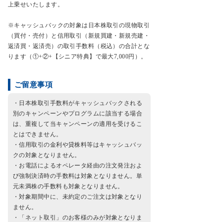
上乗せいたします。
※キャッシュバックの対象は日本株取引の現物取引
（買付・売付）と信用取引（新規買建・新規売建・
返済買・返済売）の取引手数料（税込）の合計とな
ります（①+②+【シニア特典】で最大7,000円）。
ご留意事項
・日本株取引手数料がキャッシュバックされる
別のキャンペーンやプログラムに該当する場合
は、重複して当キャンペーンの適用を受けるこ
とはできません。
・信用取引の金利や貸株料等はキャッシュバッ
クの対象となりません。
・お電話によるオペレータ経由の注文発注およ
び強制決済時の手数料は対象となりません。単
元未満株の手数料も対象となりません。
・対象期間中に、未約定のご注文は対象となり
ません。
・「ネット取引」のお客様のみが対象となりま