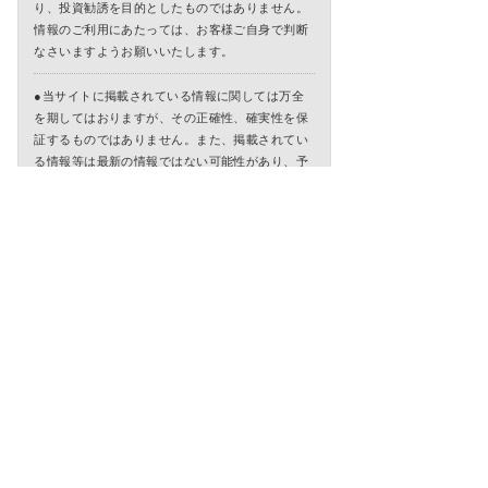
り、投資勧誘を目的としたものではありません。
情報のご利用にあたっては、お客様ご自身で判断
なさいますようお願いいたします。
●当サイトに掲載されている情報に関しては万全
を期してはおりますが、その正確性、確実性を保
証するものではありません。また、掲載されてい
る情報等は最新の情報ではない可能性があり、予
告なく変更・廃止されることもありますので、あ
らかじめご了承ください。
●万一、当サイトに掲載されている情報を用いた
ことにより、何らかの損害を被った場合でも、当
社および当社に情報を提供している第三者は一切
責任を負うものではありません。
●当サイトからバナー・テキストリンク等でアク
セスできる第三者が運営するサイトは各々の責任
で運営されているものであり、こうした第三者サ
イトの利用により生じたいかなる損害に関して
も、当社は一切責任を負うものではありません。