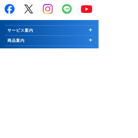
サービス案内
はじめての方へ
商品案内
お知らせ
商品一覧
投資情報・セミナー・学び
キャンペーン
国内株式
市況解説
取引ツール・顧客サービス
プログラム
∟新規公開株等
マーケットの最前線
取引ツール・サービス一覧
会社案内
手数料
外国株式
Weekly Letter
PCウェブ版
ご挨拶
グループ関連
セキュリティ
先物・オプション取引
Market Topics
PCインストール版「トレーダーNEXT」
会社情報
コーポレートサイト
証券関連
お取引について
∟口座開設の方法
公式YouTubeチャンネル
コスモ・ネットレ アプリ
採用情報
岩井コスモホールディングス
リスク・手数料等説明ページ
取引に関わる重要事項
25歳以下 手数料無料
信用取引
日本株 投資情報
電子交付サービス
岩井コスモビジネスサービス
日本証券業協会
サイトポリシー
口座開設
∟口座開設の方法
米国株 投資情報
お知らせ
市況・ニュース
よくあるご質問
メール配信サービス
一般社団法人金融先物取引業協会
リスクなど
∟[スタンダートコース専用]信用デイトレの手数料・
お問合せ
サイトマップ
PCサイト
チャート道場
株価お知らせメール
金利/貸株料0円
一般社団法人資産運用業協会
お客様本位の業務運営に関する原則
アナリスト銘柄情報・市場ニュースレポート
ページ上部↑
投資信託・積立
証券・金融商品あっせん相談センター
勧誘方針