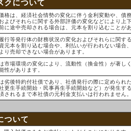
スクについて
価格は、経済社会情勢の変化に伴う金利変動や、債
およびそれらに関する外部評価の変化などにより上
前に途中売却される場合は、元本を割り込むことが
履行等発行体の財務状況の変化およびそれらに関す
資元本を割り込む場合や、利払いが行われない場合
より売却できない場合があります。
は市場環境の変化により、流動性（換金性）が著し
能性があります。
は劣後特約付社債であり、社債発行の際に定められ
社更生手続開始・民事再生手続開始など）が発生す
済されるまで本社債の元利金支払いは行われません
について