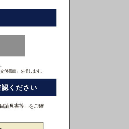
。
交付書面」を指します。
確認ください
、「目論見書等」をご確