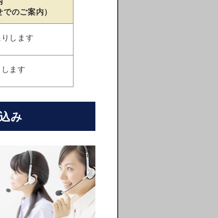
内
せでのご案内）
送りします
りします
込み