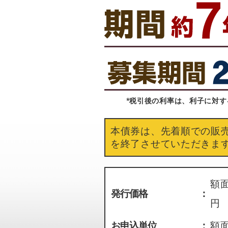
*税引後の利率は、利子に対す
本債券は、先着順での販
を終了させていただきま
額面
発行価格
：
円
お申込単位
：
額面