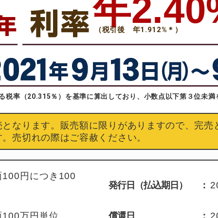
年2.40
（税引後 年1.912%＊）
る税率（20.315％）を基準に算出しており、小数点以下第３位未
売となります。販売額に限りがありますので、完売
す。売切れの際はご容赦ください。
100円につき100
発行日（払込期日）
：
2
100万円単位
償還日
：
2