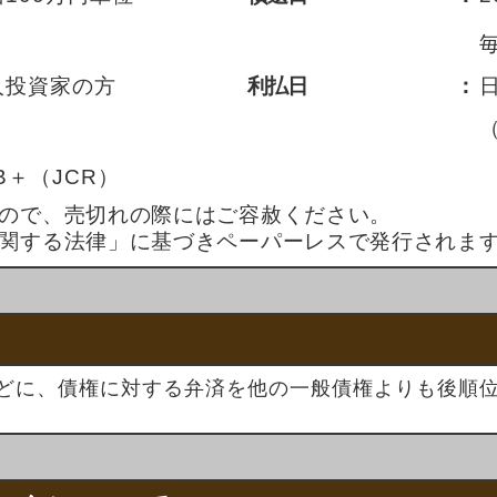
人投資家の方
利払日
：
B＋（JCR）
すので、売切れの際にはご容赦ください。
に関する法律」に基づきペーパーレスで発行されま
どに、債権に対する弁済を他の一般債権よりも後順