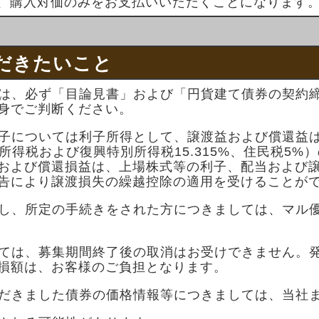
、購入対価のみをお支払いいただくことになります
だきたいこと
は、必ず「目論見書」および「円貨建て債券の契約
身でご判断ください。
子については利子所得として、譲渡益および償還益
%（所得税および復興特別所得税15.315%、住民税5
および償還損益は、上場株式等の利子、配当および
告により譲渡損失の繰越控除の適用を受けることが
し、所定の手続きをされた方につきましては、マル
ては、募集期間終了後の取消はお受けできません。
損額は、お客様のご負担となります。
だきました債券の価格情報等につきましては、当社