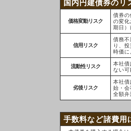
国内円建債券のリ
債券の
価格変動リスク
の変化
期日）
債務不
信用リスク
り、投
時価に
本社債
流動性リスク
ない可
本社債
劣後リスク
始・会
全額弁
手数料など諸費用