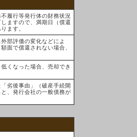
務不履行等発行体の財務状況
下しますので、満期日（償還
あります。
る外部評価の変化などによ
、額面で償還されない場合、
く低くなった場合、売却でき
た「劣後事由」（破産手続開
ると、発行会社の一般債務が
。