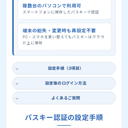
複数台のパソコンで利用可
スマートフォンに保存したパスキーで認証
端末の紛失・変更時も再設定不要
PC・スマホを買い替えてもパスキーはクラウ
ド上に保存
設定手順（3項目）
設定後のログイン方法
よくあるご質問
パスキー認証の設定手順