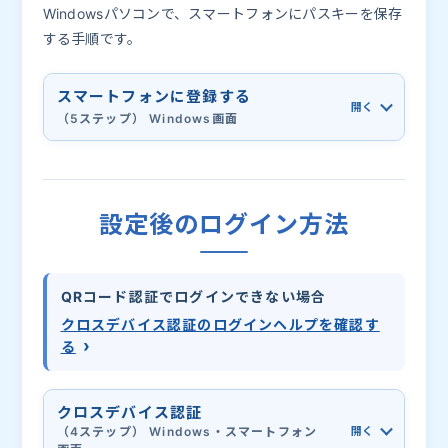
Windowsパソコンで、
スマートフォンにパスキーを保存
する手順
です。
スマートフォンに登録する
（5ステップ） Windows画面
設定後のログイン方法
QRコード認証でログインできない場合
クロスデバイス認証のログインヘルプを確認す
る
クロスデバイス認証
（4ステップ） Windows・スマートフォン