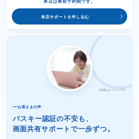
来店は事前予約制です。
来店サポートを申し込む
※写真はイメージです
お客さまの声
パスキー認証の不安も、
画面共有サポートで一歩ずつ。