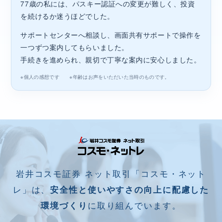
77歳の私には、パスキー認証への変更が難しく、
投資
を続けるか迷うほどでした。
サポートセンターへ相談し、画面共有サポートで
操作を
一つずつ案内してもらいました。
手続きを進められ、親切で丁寧な案内に安心しました。
※個人の感想です ※年齢はお声をいただいた当時のものです。
岩井コスモ証券 ネット取引「コスモ・ネット
レ」は、
安全性と使いやすさの向上に配慮した
に取り組んでいます。
環境づくり