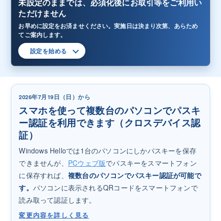
未設定のままでは、必須化後にお取引等をご利用い
ただけません
お早めに設定をお済ませください。実施日は決まり次第、あらため
てご案内します。
設定を始める
2026年7月19日（日）から
スマホを使って複数台のパソコンで
パスキ
ー認証を利用できます（クロスデバイス認
証）
Windows Helloでは1台のパソコンにしかパスキーを保存
できませんが、
PCウェブ版
でパスキーをスマートフォン
に保存すれば、
複数台のパソコンでパスキー認証が可能で
す。
パソコンに表示されるQRコードをスマートフォンで
読み取って認証します。
変更内容を詳しく見る