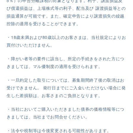
5％）の申告分離課税の対象となります。利子、譲渡損益及
び償還損益は、上場株式等の利子、配当及び 譲渡損益等との
損益通算が可能です。また、確定申告により譲渡損失の繰越
控除の適用を受けることができます。
・18歳未満および80歳以上のお客さまは、当社規定によりお
買付けいただけません。
・障がい者等の要件に該当し、所定の手続きをされた方につ
きましては、マル優制度の適用を受けられます。
・一旦約定した取引については、募集期間終了後の取消はお
受けできません。 発行日までにご入金いただけない場合に発
生した差損額は、お客さまのご負担となります。
・当社においてご購入いただきました債券の価格情報等につ
きましては、当社までお問合せください。
・法令や税制等は今後変更される可能性があります。