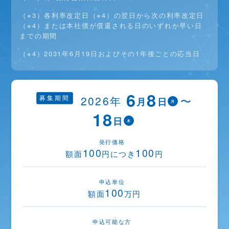
（※3）各利率改定日（※4）の翌日から次の利率改定日
（※4）または本社債が償還される日のいずれか早い日
までの期間
（※4）2031年6月19日およびその1年後ごとの応当日
6
8
2026年
〜
募集期間
月
日
月
18
日
木
発行価格
100
100
額面
円につき
円
申込単位
100
額面
万円
申込可能な方