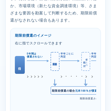
か、市場環境（新たな資金調達環境）等、さま
ざまな要因を勘案して判断するため、期限前償
還がなされない場合もあります。
期限前償還のイメージ
右に指でスクロールできます
5年間は
半年ごとに
半年ごとに
償還されない
判定
判定
半年ごとの
利払日に判定
償還可能日
初回期限前
発行日
> > > > >
> ・ ・ ・ ・ >
> ・ ・ ・ 
期限前償還の場合
元本100％が償還されます
期限前償還されなかった場