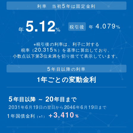
5
利率 当初
年は固定金利
5.12
4.079
税引後
年
%
年
%
※税引後の利率は、利子に対する
20.315
税率（
％）を基準に算出しており、
3
小数点以下第
位未満を切り捨てて表示しています。
5
年目以降の利率
1年ごとの変動金利
5
20
年目以降 ～
年目まで
2031
6
19
2046
6
19
年
月
日の翌日から
年
月
日まで
+3.410
1
年国債金利
％
（※1）