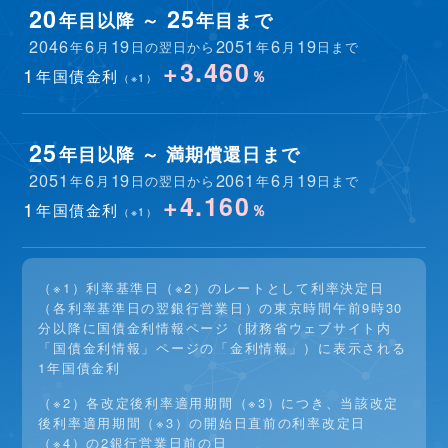
20
25
年目以降 ～
年目まで
2046
6
19
2051
6
19
年
月
日の翌日から
年
月
日まで
+3.460
1
年国債金利
％
（※1）
25
年目以降 ～ 満期償還日まで
2051
6
19
2061
6
19
年
月
日の翌日から
年
月
日まで
+4.160
1
年国債金利
％
（※1）
（※1）利率基準日（※2）のレートとして利率決定日
（各利率基準日の翌銀行営業日）の東京時間午前9時30
分以降に国債金利情報ページ（財務省ウェブサイト内
「国債金利情報」ページの「金利情報」）に表示される
1年国債金利
（※2）各改定後利率適用期間（※3）につき、当該改定
後利率適用期間（※3）の開始日直前の利率改定日
（※4）の2銀行営業日前の日