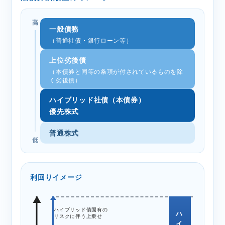
高
一般債務
（普通社債・銀行ローン等）
上位劣後債
（本債券と同等の条項が付されているものを除
く劣後債）
ハイブリッド社債（本債券）
優先株式
普通株式
低
利回りイメージ
ハイブリッド債固有の
リスクに伴う上乗せ