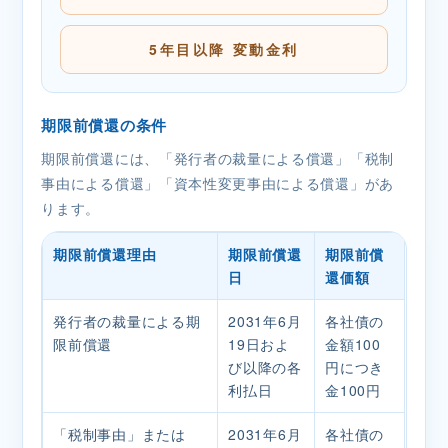
5年目以降 変動金利
期限前償還の条件
期限前償還には、「発行者の裁量による償還」「税制
事由による償還」「資本性変更事由による償還」があ
ります。
期限前償還理由
期限前償還
期限前償
日
還価額
発行者の裁量による期
2031年6月
各社債の
限前償還
19日およ
金額100
び以降の各
円につき
利払日
金100円
「税制事由」または
2031年6月
各社債の