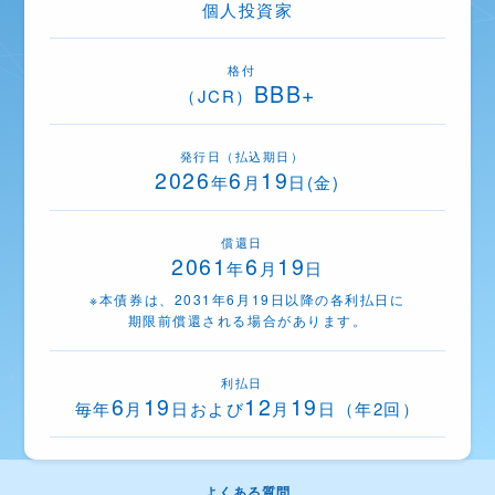
個人投資家
格付
BBB+
（JCR）
発行日（払込期日）
2026
6
19
年
月
日(金)
償還日
2061
6
19
年
月
日
※本債券は、2031年6月19日以降の各利払日に
期限前償還される場合があります。
利払日
6
19
12
19
毎年
月
日および
月
日（年2回）
よくある質問