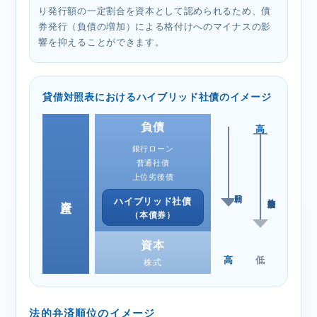
り発行額の一定割合を資本として認められるため、債
券発行（負債の増加）による格付けへのマイナスの影
響を抑えることができます。
貸借対照表におけるハイブリッド社債のイメージ
負債
高
銀行ローン
普通社債
上位劣後債
利回り
法的弁済順位
資産
ハイブリッド社債
（本債券）
資本
高
低
株式
法的弁済順位のイメージ