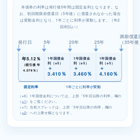
本債券の利率は発行後5年間は固定金利となります。な
お、初回期限前償還日（5年後）に償還されなかった場合
は変動金利となり、1年ごとに利率が変動します。（年2
回利払い）
満期償還
発行日
5年
20年
25年
（35年後
年5.12％
1年国債金
1年国債金
1年国債金
利（※5）
利（※5）
利（※5）
（税引後 年
＋
＋
＋
4.079％）
3.410％
3.460％
4.160％
固定利率
1年ごとに利率が変動
（※6）1年国債金利については、上部「5年目以降の利率」欄の
（
※1
）をご覧ください。
（※7）当初スプレッドは、上部「5年目以降の利率」欄の
（
※2
）への上乗せ幅となります。